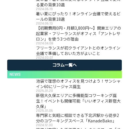
る夏の背景10選
2024.06.19
暑い夏にぴったり！オンライン会議で使えるビ
ールの背景18選
2024.06.13
【初期費用0円・月額3,800円〜】関東エリアの
起業家・フリーランスがオフィス「アントレサ
ロン」を使う3つの理由
2024.04.08
フリーランスが初クライアントとのオンライン
会議で準備しておいた方がよいこと
2024.03.07
コラム一覧へ
NEWS
池袋で理想のオフィスを見つけよう！サンシャ
イン60にリージャス誕生
2025.01.20
新宿大久保エリアに多機能型コワーキング誕
生！イベントも開催可能「いいオフィス新宿大
久保」
2025.01.06
専門家と気軽に相談できる下北沢駅から徒歩2
分のコワーキングスペース「KanadeBako」
2024.12.30