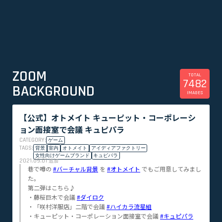
ZOOM
TOTAL
7482
BACKGROUND
IMAGES
【公式】オトメイト キューピット・コーポレーシ
ョン面接室で会議 キュピパラ
CATEGORY:
ゲーム
TAGS:
背景
室内
オトメイト
アイディアファクトリー
女性向けゲームブランド
キュピパラ
2021.09.01
追加
巷で噂の
#バーチャル背景
を
#オトメイト
でもご用意してみまし
た。
第二弾はこちら♪
・藤桜巨木で会議
#ダイロク
・「咲村洋服店」二階で会議
#ハイカラ流星組
・キューピット・コーポレーション面接室で会議
#キュピパラ