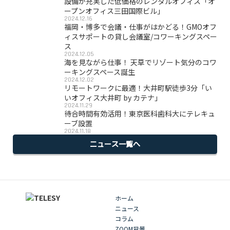
設備が充実した低価格のレンタルオフィス「オ
ープンオフィス三田国際ビル」
2024.12.16
福岡・博多で会議・仕事がはかどる！GMOオフ
ィスサポートの貸し会議室/コワーキングスペー
ス
2024.12.05
海を見ながら仕事！ 天草でリゾート気分のコワ
ーキングスペース誕生
2024.12.02
リモートワークに最適！大井町駅徒歩3分「い
いオフィス大井町 by カテナ」
2024.11.29
待合時間有効活用！東京医科歯科大にテレキュ
ーブ設置
2024.11.18
ニュース一覧へ
ホーム
ニュース
コラム
ZOOM背景