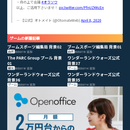
・舟の上で会議
#オラソワ
以上、ご活用下さいませ！
pic.twitter.com/PfnUZKKcEn
— 【公式】オトメイト (@OtomateWeb)
April 8, 2020
ゲームの新着記事
ブームスポーツ編集局 背景02
ブームスポーツ編集局 背景01
自然
自然
2023.07.19
追加
2023.07.19
追加
The PARC Group プール 背景
ワンダーランドウォーズ公式
01
背景37
観光
ゲーム
2023.07.18
追加
2023.07.14
追加
ワンダーランドウォーズ公式
ワンダーランドウォーズ公式
背景36
背景35
ゲーム
ゲーム
2023.07.14
追加
2023.07.14
追加