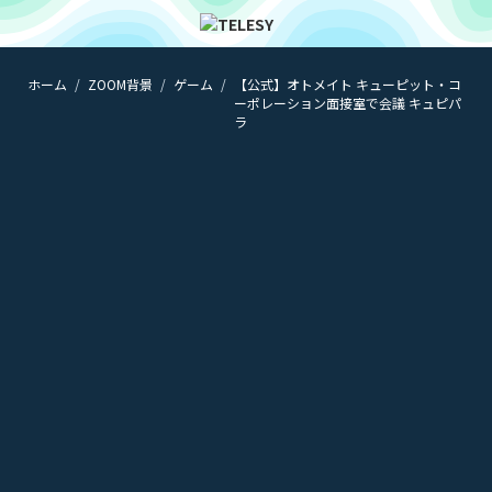
ホーム
ZOOM背景
ゲーム
【公式】オトメイト キューピット・コ
ホーム
ーポレーション面接室で会議 キュピパ
ニュース
ラ
コラム
ZOOM背景
TELESYについて
@telesy