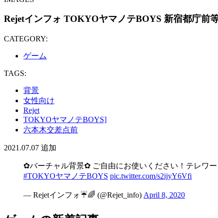
Rejetインフォ TOKYOヤマノテBOYS 新宿都庁前
CATEGORY:
ゲーム
TAGS:
背景
女性向け
Rejet
TOKYOヤマノテBOYS]
六本木交差点前
2021.07.07
追加
✿バーチャル背景✿ ご自由にお使いください！テレワ
#TOKYOヤマノテBOYS
pic.twitter.com/s2ijyY6Vfi
— Rejetインフォ☔🌈 (@Rejet_info)
April 8, 2020