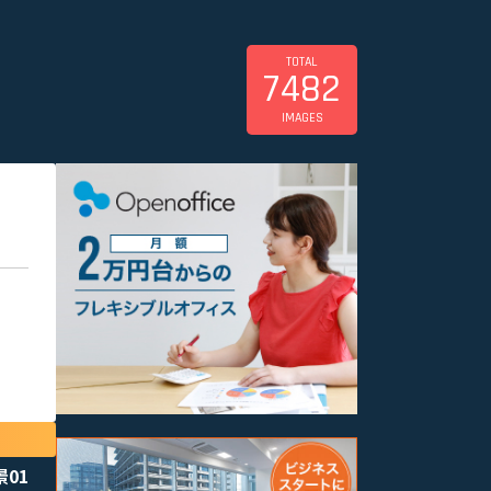
TOTAL
7482
IMAGES
景01