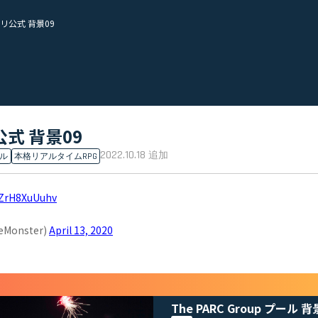
公式 背景09
式 背景09
2022.10.18
追加
ル
本格リアルタイムRPG
m/ZrH8XuUuhv
onster)
April 13, 2020
The PARC Group プール 背