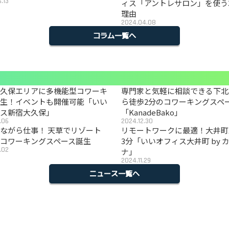
.13
ィス「アントレサロン」を使う
理由
2024.04.08
コラム一覧へ
大久保エリアに多機能型コワーキ
専門家と気軽に相談できる下北
誕生！イベントも開催可能「いい
ら徒歩2分のコワーキングスペ
ィス新宿大久保」
「KanadeBako」
.06
2024.12.30
ながら仕事！ 天草でリゾート
リモートワークに最適！大井町
コワーキングスペース誕生
3分「いいオフィス大井町 by 
.02
ナ」
2024.11.29
ニュース一覧へ