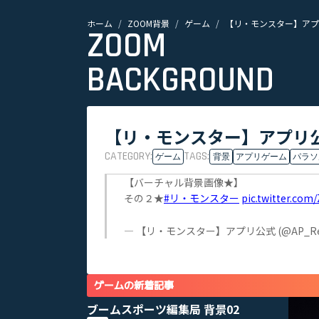
ホーム
ZOOM背景
ゲーム
【リ・モンスター】アプリ
ZOOM
BACKGROUND
【リ・モンスター】アプリ公
CATEGORY:
TAGS:
ゲーム
背景
アプリゲーム
パラソ
【バーチャル背景画像★】
その２★
#リ・モンスター
pic.twitter.co
— 【リ・モンスター】アプリ公式 (@AP_ReM
ゲームの新着記事
ブームスポーツ編集局 背景02