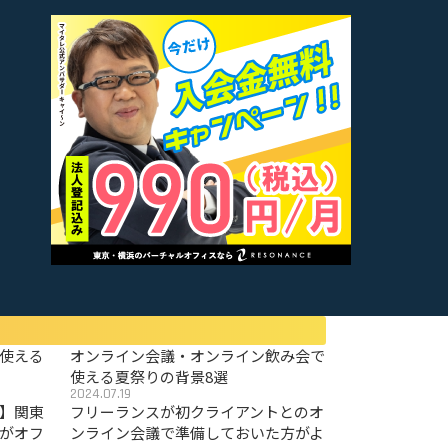
使える
オンライン会議・オンライン飲み会で
使える夏祭りの背景8選
2024.07.19
〜】関東
フリーランスが初クライアントとのオ
がオフ
ンライン会議で準備しておいた方がよ