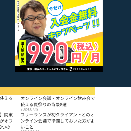
使える
オンライン会議・オンライン飲み会で
使える夏祭りの背景8選
2024.07.19
〜】関東
フリーランスが初クライアントとのオ
がオフ
ンライン会議で準備しておいた方がよ
3つの
いこと