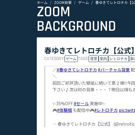
ホーム
ZOOM背景
ゲーム
春ゆきてレトロチカ【公式
ZOOM
BACKGROUND
春ゆきてレトロチカ【公式】
CATEGORY:
TAGS:
ゲーム
背景
室内
レトロチカ
新
／
#春ゆきてレトロチカ
#バーチャル背景
配
＼
前回ご好評頂いた壁紙に続いて第２弾‼今回は
下さい♪次は何の背景・・・？明日以降もお
✨35%OFF
#セール
実施中✨
🎮
#体験版
も配信中🎮
#レトロチカ
pic.twi
— 春ゆきてレトロチカ【公式】 (@retrotic