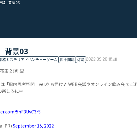
】 背景03
 背景03
2022.09.20
追加
本格ミステリアドベンチャーゲーム
四十間邸
灯篭
布第２弾‼💻
「脳内思考空間」ver.をお届け🎵 WEB会議やオンライン飲み会 でご
楽しみに👀
tter.com/5hF3UvC3rS
a_PR)
September 15, 2022