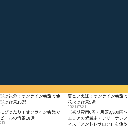
野球の気分！オンライン会議で使
夏といえば！オンライン会議で
球の背景18選
花火の背景5選
.31
2024.07.24
夏にぴったり！オンライン会議で
【初期費用0円・月額3,800円
ビールの背景18選
エリアの起業家・フリーランス
.13
ィス「アントレサロン」を使う