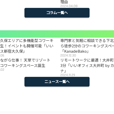
理由
2024.04.08
コラム一覧へ
大久保エリアに多機能型コワーキ
専門家と気軽に相談できる下北
誕生！イベントも開催可能「いい
ら徒歩2分のコワーキングスペ
ィス新宿大久保」
「KanadeBako」
.06
2024.12.30
ながら仕事！ 天草でリゾート
リモートワークに最適！大井町
コワーキングスペース誕生
3分「いいオフィス大井町 by 
.02
ナ」
2024.11.29
ニュース一覧へ