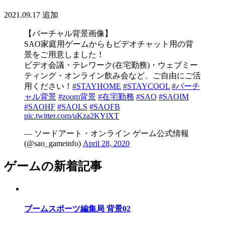
2021.09.17
追加
【バーチャル背景画像】
SAO家庭用ゲームからもビデオチャット用の背
景をご用意しました！
ビデオ会議・テレワーク(在宅勤務)・ウェブミー
ティング・オンライン飲み会など、ご自由にご活
用ください！
#STAYHOME
#STAYCOOL
#バーチ
ャル背景
#zoom背景
#在宅勤務
#SAO
#SAOIM
#SAOHF
#SAOLS
#SAOFB
pic.twitter.com/uKza2KYlXT
— ソードアート・オンライン ゲーム公式情報
(@sao_gameinfo)
April 28, 2020
ゲームの新着記事
ブームスポーツ編集局 背景02