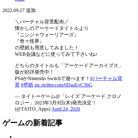
2022.09.27
追加
＼バーチャル背景配布／
懐かしのアーケードタイトルより
『ニンジャウォーリアーズ』
『奇々怪界』
の壁紙も用意してみました！
WEB会議などに使ってみて下さいね♪
どちらのタイトルも「アーケードアーカイブス」
版が好評発売中！
PS4かNintendo Switchで遊べます！
#バーチャル背
景
#壁紙
pic.twitter.com/0DaaEvC3hG
— タイトーゲーム@「レイズ アーケード クロノ
ロジー」2023年3月9日(木)発売決定！
(@TAITO_Apps)
April 24, 2020
ゲームの新着記事