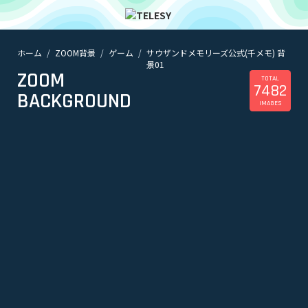
ホーム
ZOOM背景
ゲーム
サウザンドメモリーズ公式(千メモ) 背
ホーム
景01
ニュース
ZOOM
コラム
TOTAL
7482
BACKGROUND
ZOOM背景
IMAGES
TELESYについて
@telesy