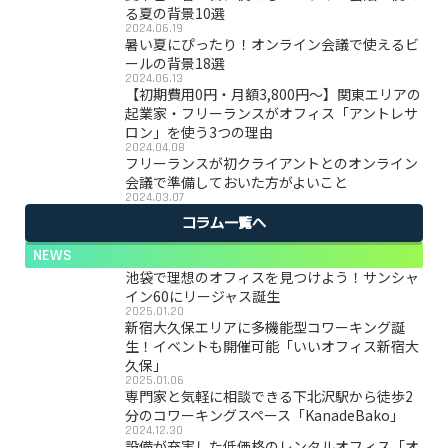
る夏の背景10選
2024.06.19
暑い夏にぴったり！オンライン会議で使えるビ
ールの背景18選
2024.06.13
【初期費用0円・月額3,800円〜】関東エリアの
起業家・フリーランスがオフィス「アントレサ
ロン」を使う3つの理由
2024.04.08
フリーランスが初クライアントとのオンライン
会議で準備しておいた方がよいこと
2024.03.07
コラム一覧へ
NEWS
池袋で理想のオフィスを見つけよう！サンシャ
イン60にリージャス誕生
2025.01.20
新宿大久保エリアに多機能型コワーキング誕
生！イベントも開催可能「いいオフィス新宿大
久保」
2025.01.06
専門家と気軽に相談できる下北沢駅から徒歩2
分のコワーキングスペース「KanadeBako」
2024.12.30
設備が充実した低価格のレンタルオフィス「オ