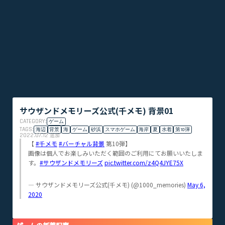
サウザンドメモリーズ公式(千メモ) 背景01
CATEGORY:
ゲーム
TAGS:
海辺
背景
海
ゲーム
砂浜
スマホゲーム
海岸
夏
水着
第10弾
2022.07.12
追加
【
#千メモ
#バーチャル背景
第10弾】
画像は個人でお楽しみいただく範囲のご利用にてお願いいたしま
す。
#サウザンドメモリーズ
pic.twitter.com/z4Q4JYE75X
— サウザンドメモリーズ公式(千メモ) (@1000_memories)
May 6,
2020