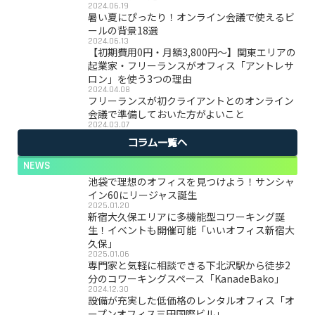
2024.06.19
暑い夏にぴったり！オンライン会議で使えるビ
ールの背景18選
2024.06.13
【初期費用0円・月額3,800円〜】関東エリアの
起業家・フリーランスがオフィス「アントレサ
ロン」を使う3つの理由
2024.04.08
フリーランスが初クライアントとのオンライン
会議で準備しておいた方がよいこと
2024.03.07
コラム一覧へ
NEWS
池袋で理想のオフィスを見つけよう！サンシャ
イン60にリージャス誕生
2025.01.20
新宿大久保エリアに多機能型コワーキング誕
生！イベントも開催可能「いいオフィス新宿大
久保」
2025.01.06
専門家と気軽に相談できる下北沢駅から徒歩2
分のコワーキングスペース「KanadeBako」
2024.12.30
設備が充実した低価格のレンタルオフィス「オ
ープンオフィス三田国際ビル」