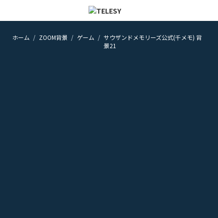
ホーム
ZOOM背景
ゲーム
サウザンドメモリーズ公式(千メモ) 背
ホーム
景21
ニュース
コラム
ZOOM背景
TELESYについて
@telesy