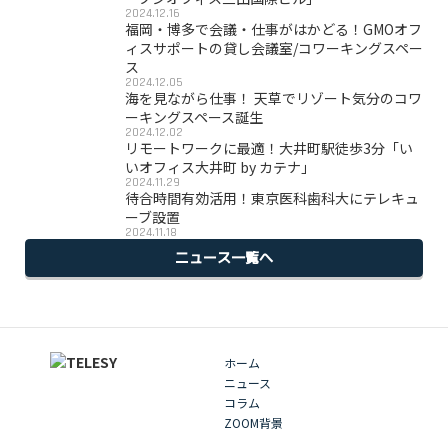
2024.12.16
福岡・博多で会議・仕事がはかどる！GMOオフ
ィスサポートの貸し会議室/コワーキングスペー
ス
2024.12.05
海を見ながら仕事！ 天草でリゾート気分のコワ
ーキングスペース誕生
2024.12.02
リモートワークに最適！大井町駅徒歩3分「い
いオフィス大井町 by カテナ」
2024.11.29
待合時間有効活用！東京医科歯科大にテレキュ
ーブ設置
2024.11.18
ニュース一覧へ
ホーム
ニュース
コラム
ZOOM背景