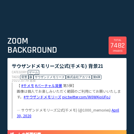
ZOOM
TOTAL
7482
BACKGROUND
IMAGES
サウザンドメモリーズ公式(千メモ) 背景21
CATEGORY:
ゲーム
TAGS:
背景
森
サウザンドメモリーズ
株式会社アカツキ
第5弾
2022.07.19
追加
【
#千メモ
#バーチャル背景
第5弾】
画像は個人でお楽しみいただく範囲のご利用にてお願いいたしま
す。
#サウザンドメモリーズ
pic.twitter.com/W0WKjoUFoJ
— サウザンドメモリーズ公式(千メモ) (@1000_memories)
April
30, 2020