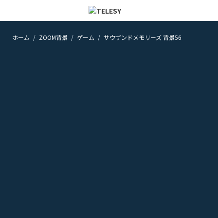
ホーム
ZOOM背景
ゲーム
サウザンドメモリーズ 背景56
ホーム
ニュース
コラム
ZOOM背景
TELESYについて
@telesy