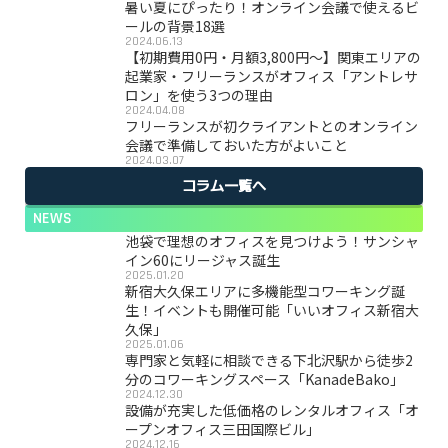
暑い夏にぴったり！オンライン会議で使えるビ
ールの背景18選
2024.06.13
【初期費用0円・月額3,800円〜】関東エリアの
起業家・フリーランスがオフィス「アントレサ
ロン」を使う3つの理由
2024.04.08
フリーランスが初クライアントとのオンライン
会議で準備しておいた方がよいこと
2024.03.07
コラム一覧へ
NEWS
池袋で理想のオフィスを見つけよう！サンシャ
イン60にリージャス誕生
2025.01.20
新宿大久保エリアに多機能型コワーキング誕
生！イベントも開催可能「いいオフィス新宿大
久保」
2025.01.06
専門家と気軽に相談できる下北沢駅から徒歩2
分のコワーキングスペース「KanadeBako」
2024.12.30
設備が充実した低価格のレンタルオフィス「オ
ープンオフィス三田国際ビル」
2024.12.16