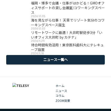
福岡・博多で会議・仕事がはかどる！GMOオフ
ィスサポートの貸し会議室/コワーキングスペー
ス
2024.12.05
海を見ながら仕事！ 天草でリゾート気分のコワ
ーキングスペース誕生
2024.12.02
リモートワークに最適！大井町駅徒歩3分「い
いオフィス大井町 by カテナ」
2024.11.29
待合時間有効活用！東京医科歯科大にテレキュ
ーブ設置
2024.11.18
ニュース一覧へ
ホーム
ニュース
コラム
ZOOM背景