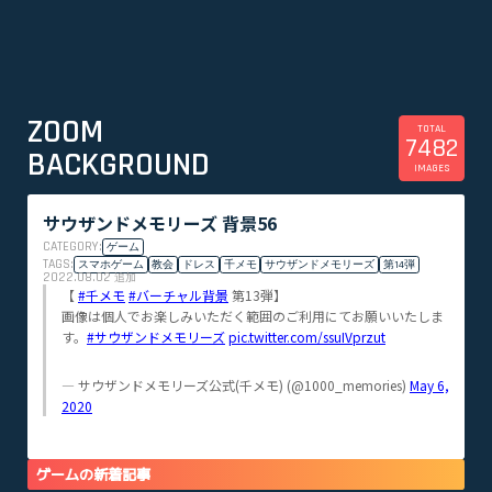
ZOOM
TOTAL
7482
BACKGROUND
IMAGES
サウザンドメモリーズ 背景56
CATEGORY:
ゲーム
TAGS:
スマホゲーム
教会
ドレス
千メモ
サウザンドメモリーズ
第14弾
2022.08.02
追加
【
#千メモ
#バーチャル背景
第13弾】
画像は個人でお楽しみいただく範囲のご利用にてお願いいたしま
す。
#サウザンドメモリーズ
pic.twitter.com/ssuIVprzut
— サウザンドメモリーズ公式(千メモ) (@1000_memories)
May 6,
2020
ゲームの新着記事