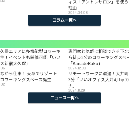
.13
ィス「アントレサロン」を使う
理由
2024.04.08
コラム一覧へ
大久保エリアに多機能型コワーキ
専門家と気軽に相談できる下北
誕生！イベントも開催可能「いい
ら徒歩2分のコワーキングスペ
ィス新宿大久保」
「KanadeBako」
.06
2024.12.30
ながら仕事！ 天草でリゾート
リモートワークに最適！大井町
コワーキングスペース誕生
3分「いいオフィス大井町 by 
.02
ナ」
2024.11.29
ニュース一覧へ