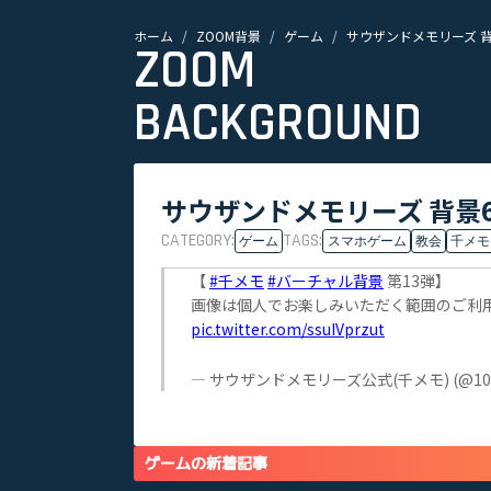
ホーム
ZOOM背景
ゲーム
サウザンドメモリーズ 背
ZOOM
BACKGROUND
サウザンドメモリーズ 背景6
CATEGORY:
TAGS:
ゲーム
スマホゲーム
教会
千メモ
【
#千メモ
#バーチャル背景
第13弾】
画像は個人でお楽しみいただく範囲のご利
pic.twitter.com/ssuIVprzut
— サウザンドメモリーズ公式(千メモ) (@1000
ゲームの新着記事