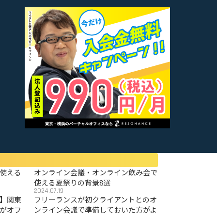
使える
オンライン会議・オンライン飲み会で
使える夏祭りの背景8選
2024.07.19
〜】関東
フリーランスが初クライアントとのオ
がオフ
ンライン会議で準備しておいた方がよ