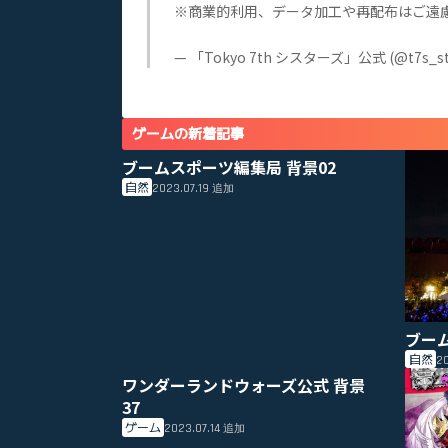
※商業的利用、データ加工や再配布はご遠
— 「Tokyo 7th シスターズ」公式 (@t7s_st
ゲームの新着記事
ブームスポーツ編集局 背景02
自然
2023.07.19
追加
ブー
自然
20
ワンダーランドウォーズ公式 背景
37
ゲーム
2023.07.14
追加