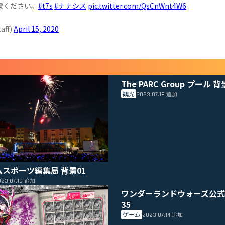
慮ください。
#t7s
#ナナシス
pic.twitter.com/QsCnWnt4W6
aff)
April 15, 2020
The PARC Group プール 背
観光
2023.07.18
追加
ムスポーツ編集局 背景01
23.07.19
追加
ワンダーランドウォーズ公式
35
ゲーム
2023.07.14
追加