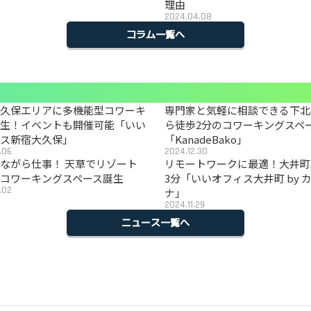
理由
2024.04.08
コラム一覧へ
大久保エリアに多機能型コワーキ
専門家と気軽に相談できる下北
誕生！イベントも開催可能「いい
ら徒歩2分のコワーキングスペ
ィス新宿大久保」
「KanadeBako」
.06
2024.12.30
ながら仕事！ 天草でリゾート
リモートワークに最適！大井町
コワーキングスペース誕生
3分「いいオフィス大井町 by 
.02
ナ」
2024.11.29
ニュース一覧へ