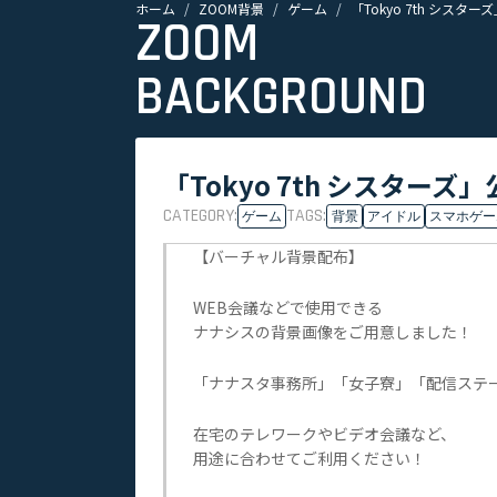
ホーム
ZOOM背景
ゲーム
「Tokyo 7th シスタ
ZOOM
BACKGROUND
「Tokyo 7th シスター
CATEGORY:
TAGS:
ゲーム
背景
アイドル
スマホゲー
【バーチャル背景配布】
WEB会議などで使用できる
ナナシスの背景画像をご用意しました！
「ナナスタ事務所」「女子寮」「配信ステ
在宅のテレワークやビデオ会議など、
用途に合わせてご利用ください！