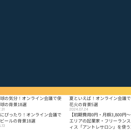
野球の気分！オンライン会議で使
夏といえば！オンライン会議で
球の背景18選
花火の背景5選
.31
2024.07.24
夏にぴったり！オンライン会議で
【初期費用0円・月額3,800円
ビールの背景18選
エリアの起業家・フリーランス
.13
ィス「アントレサロン」を使う