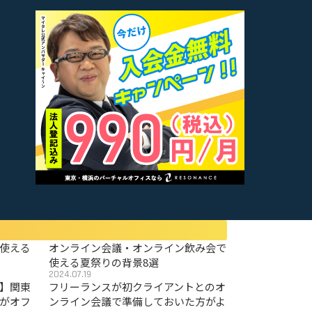
使える
オンライン会議・オンライン飲み会で
使える夏祭りの背景8選
2024.07.19
〜】関東
フリーランスが初クライアントとのオ
がオフ
ンライン会議で準備しておいた方がよ