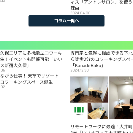
.13
ィス「アントレサロン」を使う
理由
2024.04.08
コラム一覧へ
大久保エリアに多機能型コワーキ
専門家と気軽に相談できる下北
誕生！イベントも開催可能「いい
ら徒歩2分のコワーキングスペ
ィス新宿大久保」
「KanadeBako」
.06
2024.12.30
ながら仕事！ 天草でリゾート
コワーキングスペース誕生
.02
リモートワークに最適！大井町
3分「いいオフィス大井町 by 