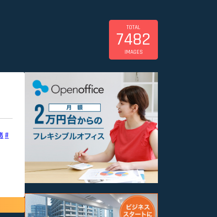
TOTAL
7482
IMAGES
務
#