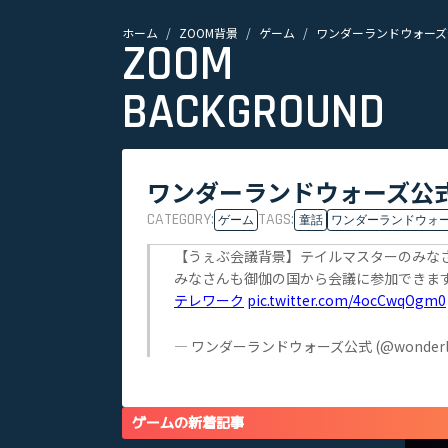
ホーム
ZOOM背景
ゲーム
ワンダーランドウォーズ公
ZOOM
BACKGROUND
ワンダーランドウォーズ公式
CATEGORY:
TAGS:
ゲーム
童話
ワンダーランドウォ
【うぇぶ会議背景】テイルマスターのみな
みなさんも御伽の国から会議に参加できま
テレワーク
pic.twitter.com/4ocCwqOgm0
— ワンダーランドウォーズ公式 (@wonderla
ゲームの新着記事