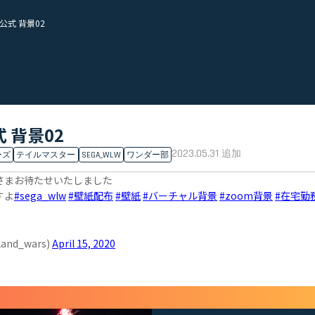
式 背景02
 背景02
2023.05.31
追加
ーズ
テイルマスター
SEGA_WLW
ワンダー部
さまお待たせいたしました
すよ
#sega_wlw
#壁紙配布
#壁紙
#バーチャル背景
#zoom背景
#在宅勤
nd_wars)
April 15, 2020