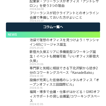
起業家・フリーランスがオフィス「アントレサ
ロン」を使う3つの理由
2024.04.08
フリーランスが初クライアントとのオンライン
会議で準備しておいた方がよいこと
2024.03.07
コラム一覧へ
NEWS
池袋で理想のオフィスを見つけよう！サンシャ
イン60にリージャス誕生
2025.01.20
新宿大久保エリアに多機能型コワーキング誕
生！イベントも開催可能「いいオフィス新宿大
久保」
2025.01.06
専門家と気軽に相談できる下北沢駅から徒歩2
分のコワーキングスペース「KanadeBako」
2024.12.30
設備が充実した低価格のレンタルオフィス「オ
ープンオフィス三田国際ビル」
2024.12.16
福岡・博多で会議・仕事がはかどる！GMOオフ
ィスサポートの貸し会議室/コワーキングスペー
ス
2024.12.05