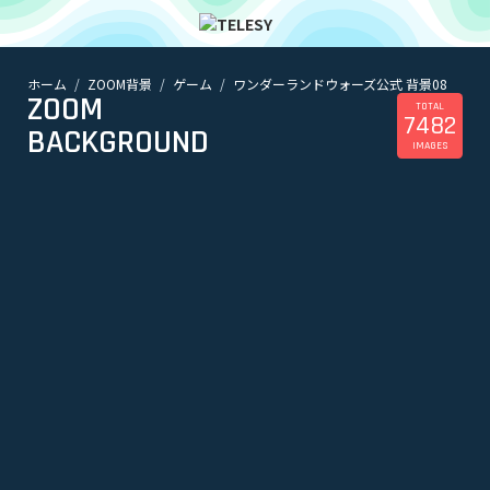
ホーム
ZOOM背景
ゲーム
ワンダーランドウォーズ公式 背景08
ホーム
ZOOM
ニュース
TOTAL
7482
コラム
BACKGROUND
IMAGES
ZOOM背景
TELESYについて
@telesy