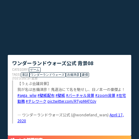
ワンダーランドウォーズ公式 背景08
CATEGORY:
ゲーム
TAGS:
童話
ワンダーランドウォーズ
吉備津彦
豪傑
2023.05.31
追加
【うぇぶ会議背景】
我が名は吉備津彦！鬼退治にて名を馳せし、日ノ本一の豪傑よ！
#sega_wlw
#壁紙配布
#壁紙
#バーチャル背景
#zoom背景
#在宅
勤務
#テレワーク
pic.twitter.com/RTypMATOJv
— ワンダーランドウォーズ公式 (@wonderland_wars)
April 17,
2020