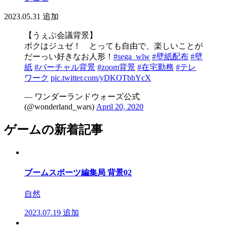
2023.05.31
追加
【うぇぶ会議背景】
ボクはジュゼ！ とっても自由で、楽しいことが
だーっい好きなお人形！
#sega_wlw
#壁紙配布
#壁
紙
#バーチャル背景
#zoom背景
#在宅勤務
#テレ
ワーク
pic.twitter.com/yDKOTbhYcX
— ワンダーランドウォーズ公式
(@wonderland_wars)
April 20, 2020
ゲームの新着記事
ブームスポーツ編集局 背景02
自然
2023.07.19
追加