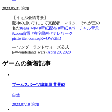
2023.05.31
追加
【うぇぶ会議背景】
魔神の担い手にして支配者、マリク、それが王の
名だ
#sega_wlw
#壁紙配布
#壁紙
#バーチャル背景
#zoom背景
#在宅勤務
#テレワーク
pic.twitter.com/xqRwOWs2hD
— ワンダーランドウォーズ公式
(@wonderland_wars)
April 20, 2020
ゲームの新着記事
ブームスポーツ編集局 背景02
自然
2023.07.19
追加