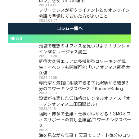
ロン」を使う3つの理由
2024.04.08
フリーランスが初クライアントとのオンライン
会議で準備しておいた方がよいこと
2024.03.07
コラム一覧へ
NEWS
池袋で理想のオフィスを見つけよう！サンシャ
イン60にリージャス誕生
2025.01.20
新宿大久保エリアに多機能型コワーキング誕
生！イベントも開催可能「いいオフィス新宿大
久保」
2025.01.06
専門家と気軽に相談できる下北沢駅から徒歩2
分のコワーキングスペース「KanadeBako」
2024.12.30
設備が充実した低価格のレンタルオフィス「オ
ープンオフィス三田国際ビル」
2024.12.16
福岡・博多で会議・仕事がはかどる！GMOオフ
ィスサポートの貸し会議室/コワーキングスペー
ス
2024.12.05
海を見ながら仕事！ 天草でリゾート気分のコワ