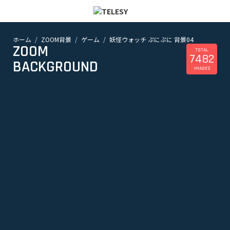
ホーム
ZOOM背景
ゲーム
妖怪ウォッチ ぷにぷに 背景04
ホーム
ZOOM
ニュース
TOTAL
7482
コラム
BACKGROUND
IMAGES
ZOOM背景
TELESYについて
@telesy