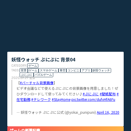
妖怪ウォッチ ぷにぷに 背景04
CATEGORY:
ゲーム
TAGS:
背景
ゲーム
スマホゲーム
青空
コンビニ
アプリ
妖怪ウォッチ
ぷにぷに
パズルゲーム
2020.07.27
追加
【
#バーチャル背景画像
】
ビデオ会議などで使えるぷにぷにの背景画像を用意しました！ぜ
ひダウンロードして使ってみてください♪
#ぷにぷに
#壁紙配布
#
在宅勤務
#テレワーク
#StayHome
pic.twitter.com/dufvHfA6Fu
— 妖怪ウォッチ ぷにぷに公式 (@yokai_punipuni)
April 16, 2020
ゲームの新着記事