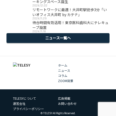
ーキングスペース誕生
2024.12.02
リモートワークに最適！大井町駅徒歩3分「い
いオフィス大井町 by カテナ」
2024.11.29
待合時間有効活用！東京医科歯科大にテレキュ
ーブ設置
2024.11.18
ニュース一覧へ
ホーム
ニュース
コラム
ZOOM背景
TELESYについて
広告掲載
運営会社
お問い合わせ
プライバシーポリシー
© TELESY All Rights Reserved.