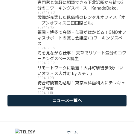
専門家と気軽に相談できる下北沢駅から徒歩2
分のコワーキングスペース「KanadeBako」
2024.12.30
設備が充実した低価格のレンタルオフィス「オ
ープンオフィス三田国際ビル」
2024.12.16
福岡・博多で会議・仕事がはかどる！GMOオフ
ィスサポートの貸し会議室/コワーキングスペー
ス
2024.12.05
海を見ながら仕事！ 天草でリゾート気分のコワ
ーキングスペース誕生
2024.12.02
リモートワークに最適！大井町駅徒歩3分「い
いオフィス大井町 by カテナ」
2024.11.29
待合時間有効活用！東京医科歯科大にテレキュ
ーブ設置
2024.11.18
ニュース一覧へ
ホーム