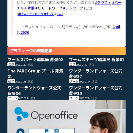
ぜひ、保存してご自由にお使いくださいませ☆彡
#クラフィ
#バー
チャル背景
#リモートワーク
#テレワーク
(1/2)
pic.twitter.com/cmHvYigzws
— クラッシュフィーバー公式(クラフィ) (@CrashFever_PR)
April
7, 2020
グラフィックの新着記事
ブームスポーツ編集局 背景02
ブームスポーツ編集局 背景01
自然
自然
2023.07.19
追加
2023.07.19
追加
The PARC Group プール 背景
ワンダーランドウォーズ公式
01
背景37
観光
ゲーム
2023.07.18
追加
2023.07.14
追加
ワンダーランドウォーズ公式
ワンダーランドウォーズ公式
背景36
背景35
ゲーム
ゲーム
2023.07.14
追加
2023.07.14
追加