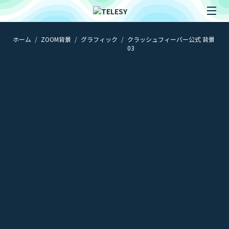
ホーム
ZOOM背景
グラフィック
クラッシュフィーバー公式 背景
ホーム
03
ニュース
コラム
ZOOM背景
TELESYについて
@telesy