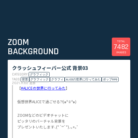
ZOOM
TOTAL
7482
BACKGROUND
IMAGES
クラッシュフィーバー公式 背景03
CATEGORY:
グラフィック
TAGS:
背景
グラフィック
クラフィ
ALICEの世界に行ってみた
ポップRPG
2021.11.02
追加
【
#ALICEの世界に行ってみた
】
仮想世界ALICEで過ごせる?!(๑º ﾛ º๑)
ZOOMなどのビデオチャットに
ピッタリのバーチャル背景を
プレゼントいたします⸜(*´꒳`*)⸝｡+｡ﾟ