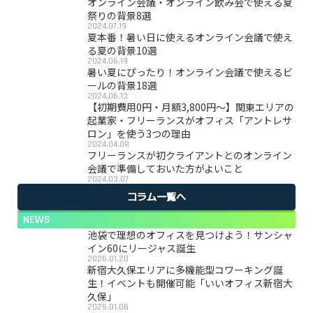
オンライン会議・オンライン飲み会で使える夏
祭りの背景8選
2024.07.19
夏本番！暑い日に使えるオンライン会議で使え
る夏の背景10選
2024.06.19
暑い夏にぴったり！オンライン会議で使えるビ
ールの背景18選
2024.06.13
【初期費用0円・月額3,800円〜】関東エリアの
起業家・フリーランスがオフィス「アントレサ
ロン」を使う3つの理由
2024.04.08
フリーランスが初クライアントとのオンライン
会議で準備しておいた方がよいこと
2024.03.07
コラム一覧へ
NEWS
池袋で理想のオフィスを見つけよう！サンシャ
イン60にリージャス誕生
2025.01.20
新宿大久保エリアに多機能型コワーキング誕
生！イベントも開催可能「いいオフィス新宿大
久保」
2025.01.06