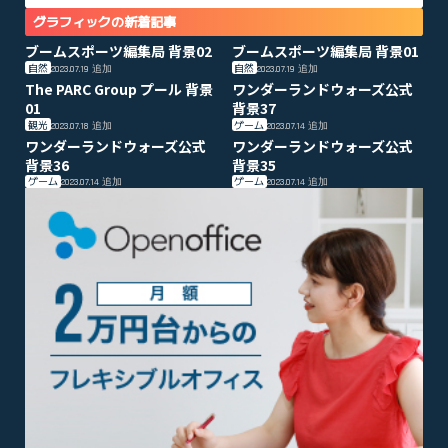
グラフィックの新着記事
ブームスポーツ編集局 背景02
ブームスポーツ編集局 背景01
自然
自然
2023.07.19
追加
2023.07.19
追加
The PARC Group プール 背景
ワンダーランドウォーズ公式
01
背景37
観光
ゲーム
2023.07.18
追加
2023.07.14
追加
ワンダーランドウォーズ公式
ワンダーランドウォーズ公式
背景36
背景35
ゲーム
ゲーム
2023.07.14
追加
2023.07.14
追加