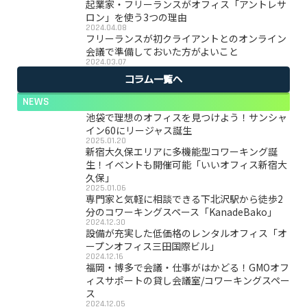
起業家・フリーランスがオフィス「アントレサ
ロン」を使う3つの理由
2024.04.08
フリーランスが初クライアントとのオンライン
会議で準備しておいた方がよいこと
2024.03.07
コラム一覧へ
NEWS
池袋で理想のオフィスを見つけよう！サンシャ
イン60にリージャス誕生
2025.01.20
新宿大久保エリアに多機能型コワーキング誕
生！イベントも開催可能「いいオフィス新宿大
久保」
2025.01.06
専門家と気軽に相談できる下北沢駅から徒歩2
分のコワーキングスペース「KanadeBako」
2024.12.30
設備が充実した低価格のレンタルオフィス「オ
ープンオフィス三田国際ビル」
2024.12.16
福岡・博多で会議・仕事がはかどる！GMOオフ
ィスサポートの貸し会議室/コワーキングスペー
ス
2024.12.05