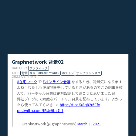
Graphnetwork 背景02
CATEGORY:
グラフィック
TAGS:
背景
東京
GRAPHNETWORK
ボストン
サンフランシスコ
2022.06.14
追加
#在宅ワーク
で
#オンライン会議
をするとき、背景気になります
よね！わたしも洗濯物を干しているときがあるのでこの記事を読
んで、バーチャル背景は絶対設定しておこうと思いました😅
弊社ブログにて素敵なバーチャル背景を配布しています。よかっ
たら使ってみてください✨
https://t.co/X8q82r6Cfx
pic.twitter.com/fBUe9bc7L1
— Graphnetwork (@graphnetwork)
March 3, 2021