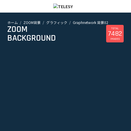
ホーム
ZOOM背景
グラフィック
Graphnetwork 背景02
ホーム
ZOOM
ニュース
TOTAL
7482
コラム
BACKGROUND
IMAGES
ZOOM背景
TELESYについて
@telesy