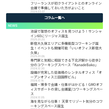
フリーランスが初クライアントとのオンライン
会議で準備しておいた方がよいこと
2024.03.07
コラム一覧へ
NEWS
池袋で理想のオフィスを見つけよう！サンシャ
イン60にリージャス誕生
2025.01.20
新宿大久保エリアに多機能型コワーキング誕
生！イベントも開催可能「いいオフィス新宿大
久保」
2025.01.06
専門家と気軽に相談できる下北沢駅から徒歩2
分のコワーキングスペース「KanadeBako」
2024.12.30
設備が充実した低価格のレンタルオフィス「オ
ープンオフィス三田国際ビル」
2024.12.16
福岡・博多で会議・仕事がはかどる！GMOオフ
ィスサポートの貸し会議室/コワーキングスペー
ス
2024.12.05
海を見ながら仕事！ 天草でリゾート気分のコワ
ーキングスペース誕生