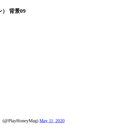
ン） 背景09
PlayHoneyMag)
May 11, 2020