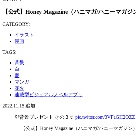
【公式】Honey Magazine（ハニマガ/ハニーマガジ
CATEGORY:
イラスト
漫画
TAGS:
背景
白
夏
マンガ
花火
連載型ビジュアルノベルアプリ
2022.11.15
追加
🎊背景プレゼント その３🎊
pic.twitter.com/3VFaGH2OZZ
— 【公式】Honey Magazine（ハニマガ/ハニーマガジン） (@