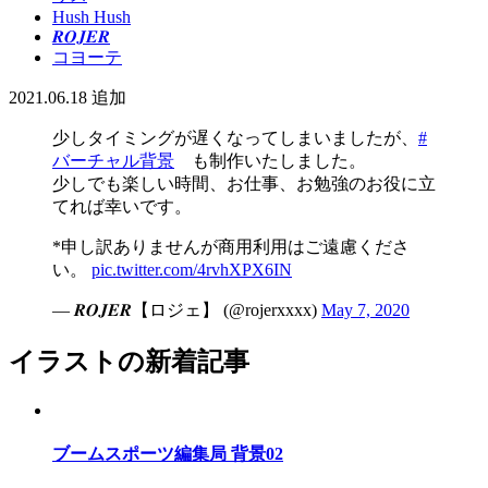
Hush Hush
𝑹‌𝑶‌𝑱‌𝑬‌𝑹
コヨーテ
2021.06.18
追加
少しタイミングが遅くなってしまいましたが、
#
バーチャル背景
も制作いたしました。
少しでも楽しい時間、お仕事、お勉強のお役に立
てれば幸いです。
*申し訳ありませんが商用利用はご遠慮くださ
い。
pic.twitter.com/4rvhXPX6IN
— 𝑹‌𝑶‌𝑱‌𝑬‌𝑹【ロジェ】 (@rojerxxxx)
May 7, 2020
イラストの新着記事
ブームスポーツ編集局 背景02