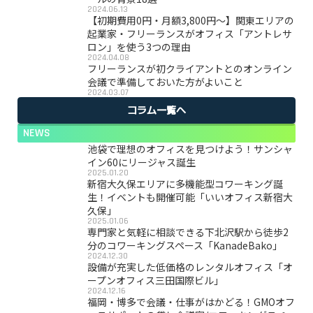
2024.06.13
【初期費用0円・月額3,800円〜】関東エリアの
起業家・フリーランスがオフィス「アントレサ
ロン」を使う3つの理由
2024.04.08
フリーランスが初クライアントとのオンライン
会議で準備しておいた方がよいこと
2024.03.07
コラム一覧へ
NEWS
池袋で理想のオフィスを見つけよう！サンシャ
イン60にリージャス誕生
2025.01.20
新宿大久保エリアに多機能型コワーキング誕
生！イベントも開催可能「いいオフィス新宿大
久保」
2025.01.06
専門家と気軽に相談できる下北沢駅から徒歩2
分のコワーキングスペース「KanadeBako」
2024.12.30
設備が充実した低価格のレンタルオフィス「オ
ープンオフィス三田国際ビル」
2024.12.16
福岡・博多で会議・仕事がはかどる！GMOオフ