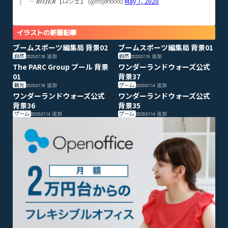
— 𝑹‌𝑶‌𝑱‌𝑬‌𝑹【ロジェ】 (@rojerxxxx)
May 7, 2020
イラストの新着記事
ブームスポーツ編集局 背景02
ブームスポーツ編集局 背景01
自然
自然
2023.07.19
追加
2023.07.19
追加
The PARC Group プール 背景
ワンダーランドウォーズ公式
01
背景37
観光
ゲーム
2023.07.18
追加
2023.07.14
追加
ワンダーランドウォーズ公式
ワンダーランドウォーズ公式
背景36
背景35
ゲーム
ゲーム
2023.07.14
追加
2023.07.14
追加