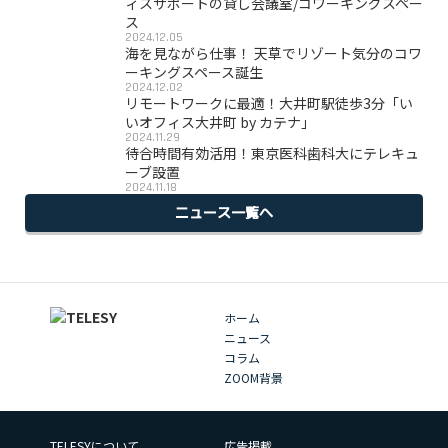
ィスサポートの貸し会議室/コワーキングスペー
ス
2024.12.05
海を見ながら仕事！ 天草でリゾート気分のコワ
ーキングスペース誕生
2024.12.02
リモートワークに最適！大井町駅徒歩3分「い
いオフィス大井町 by カテナ」
2024.11.29
待合時間有効活用！東京医科歯科大にテレキュ
ーブ設置
2024.11.18
ニュース一覧へ
ホーム
ニュース
コラム
ZOOM背景
TELESYについて
広告掲載