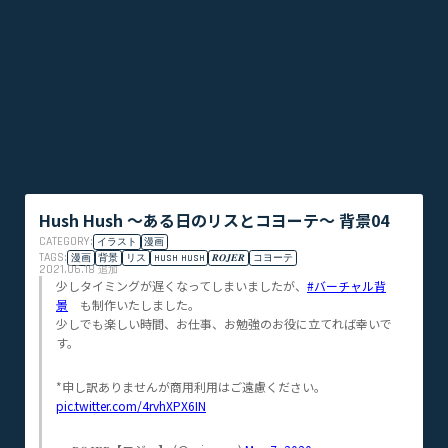
Hush Hush ～ある日のリスとコヨーテ～ 背景04
CATEGORY:
イラスト
漫画
TAGS:
漫画
背景
リス
HUSH HUSH
𝑹‌𝑶‌𝑱‌𝑬‌𝑹
コヨーテ
2021.06.18
追加
少しタイミングが遅くなってしまいましたが、
#バーチャル背
景
も制作いたしました。
少しでも楽しい時間、お仕事、お勉強のお役に立てれば幸いで
す。
*申し訳ありませんが商用利用はご遠慮ください。
pic.twitter.com/4rvhXPX6IN