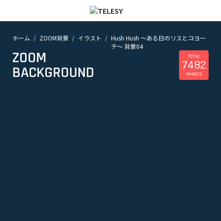
ホーム
ZOOM背景
イラスト
Hush Hush ～ある日のリスとコヨー
ホーム
テ～ 背景04
ニュース
ZOOM
コラム
TOTAL
7482
BACKGROUND
ZOOM背景
IMAGES
TELESYについて
@telesy