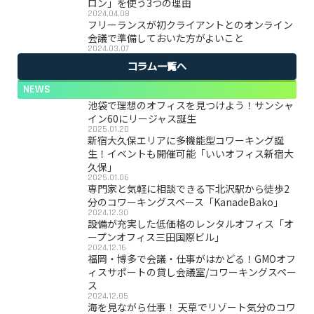
ロン」を使う3つの理由
2024.04.08
フリーランスが初クライアントとのオンライン
会議で準備しておいた方がよいこと
2024.03.07
コラム一覧へ
NEWS
池袋で理想のオフィスを見つけよう！サンシャ
イン60にリージャス誕生
2025.01.20
新宿大久保エリアに多機能型コワーキング誕
生！イベントも開催可能「いいオフィス新宿大
久保」
2025.01.06
専門家と気軽に相談できる下北沢駅から徒歩2
分のコワーキングスペース「KanadeBako」
2024.12.30
設備が充実した低価格のレンタルオフィス「オ
ープンオフィス三田国際ビル」
2024.12.16
福岡・博多で会議・仕事がはかどる！GMOオフ
ィスサポートの貸し会議室/コワーキングスペー
ス
2024.12.05
海を見ながら仕事！ 天草でリゾート気分のコワ