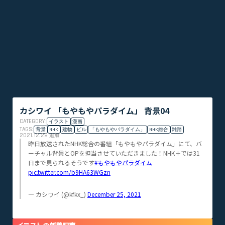
カシワイ 「もやもやパラダイム」 背景04
CATEGORY:
イラスト
漫画
TAGS:
背景
NHK
建物
ビル
「もやもやパラダイム」
NHK総合
雑踏
2021.12.28
追加
昨日放送されたNHK総合の番組「もやもやパラダイム」にて、バ
ーチャル背景とOPを担当させていただきました！NHK＋では31
日まで見られるそうです
#もやもやパラダイム
pic.twitter.com/b9HA63WGzn
— カシワイ (@kfkx_)
December 25, 2021