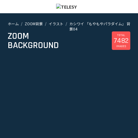
ホーム
ZOOM背景
イラスト
カシワイ 「もやもやパラダイム」 背
ホーム
景04
ニュース
ZOOM
コラム
TOTAL
7482
BACKGROUND
ZOOM背景
IMAGES
TELESYについて
@telesy