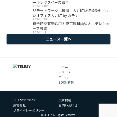
ーキングスペース誕生
2024.12.02
リモートワークに最適！大井町駅徒歩3分「い
いオフィス大井町 by カテナ」
2024.11.29
待合時間有効活用！東京医科歯科大にテレキュ
ーブ設置
2024.11.18
ニュース一覧へ
ホーム
ニュース
コラム
ZOOM背景
TELESYについて
広告掲載
運営会社
お問い合わせ
プライバシーポリシー
© TELESY All Rights Reserved.