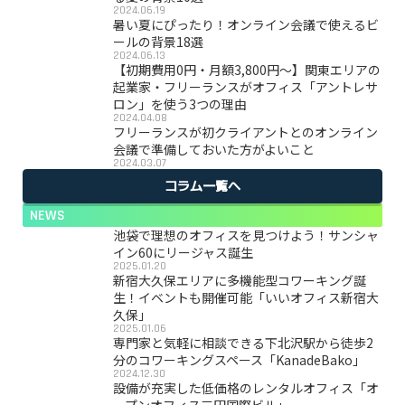
2024.06.19
暑い夏にぴったり！オンライン会議で使えるビ
ールの背景18選
2024.06.13
【初期費用0円・月額3,800円〜】関東エリアの
起業家・フリーランスがオフィス「アントレサ
ロン」を使う3つの理由
2024.04.08
フリーランスが初クライアントとのオンライン
会議で準備しておいた方がよいこと
2024.03.07
コラム一覧へ
NEWS
池袋で理想のオフィスを見つけよう！サンシャ
イン60にリージャス誕生
2025.01.20
新宿大久保エリアに多機能型コワーキング誕
生！イベントも開催可能「いいオフィス新宿大
久保」
2025.01.06
専門家と気軽に相談できる下北沢駅から徒歩2
分のコワーキングスペース「KanadeBako」
2024.12.30
設備が充実した低価格のレンタルオフィス「オ