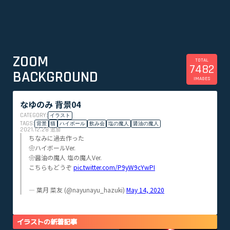
ZOOM
TOTAL
7482
BACKGROUND
IMAGES
なゆのみ 背景04
CATEGORY:
イラスト
TAGS:
背景
猫
ハイボール
飲み会
塩の魔人
醤油の魔人
2021.12.28
追加
ちなみに過去作った
❀ハイボールVer.
❀醤油の魔人 塩の魔人Ver.
こちらもどうぞ
pic.twitter.com/P9yW9cYwPI
— 葉月 菜友 (@nayunayu_hazuki)
May 14, 2020
イラストの新着記事