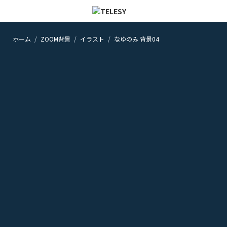
ホーム
ZOOM背景
イラスト
なゆのみ 背景04
ホーム
ニュース
コラム
ZOOM背景
TELESYについて
@telesy