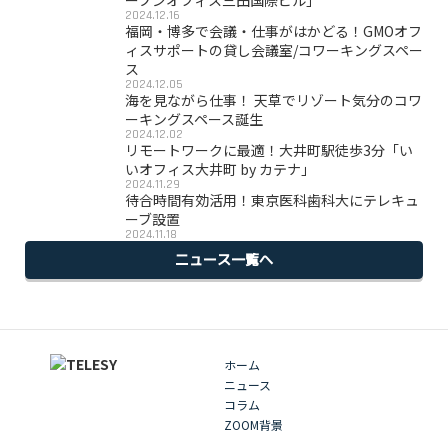
ープンオフィス三田国際ビル」
2024.12.16
福岡・博多で会議・仕事がはかどる！GMOオフ
ィスサポートの貸し会議室/コワーキングスペー
ス
2024.12.05
海を見ながら仕事！ 天草でリゾート気分のコワ
ーキングスペース誕生
2024.12.02
リモートワークに最適！大井町駅徒歩3分「い
いオフィス大井町 by カテナ」
2024.11.29
待合時間有効活用！東京医科歯科大にテレキュ
ーブ設置
2024.11.18
ニュース一覧へ
ホーム
ニュース
コラム
ZOOM背景