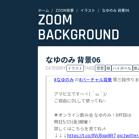
ホーム
ZOOM背景
イラスト
なゆのみ 背景06
ZOOM
BACKGROUND
なゆのみ 背景06
CATEGORY:
TAGS:
イラスト
背景
猫
ハイボール
飲
#なゆのみ
の
#バーチャル背景
第三段作りま
アマビエです～ヾ( ＾ω＾)ﾉ
ご自由にDLして使ってね✨
🌟オンライン飲み会 なゆのみ！6杯目は
明日5/15(金)開催！
詳しくはこちらを見てね🎶
↓↓↓
https://t.co/XVcBjqxWt7
pic.twitt