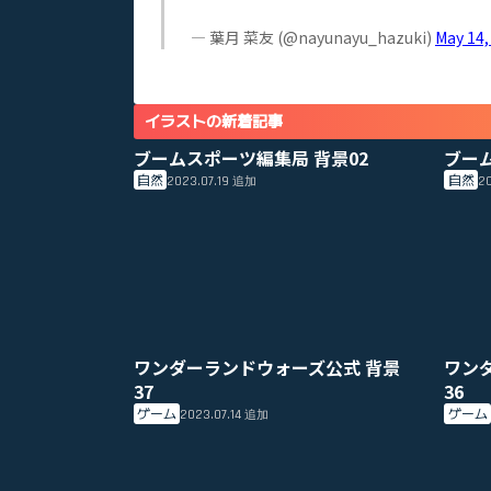
— 葉月 菜友 (@nayunayu_hazuki)
May 14,
イラストの新着記事
ブームスポーツ編集局 背景02
ブー
自然
自然
2023.07.19
20
追加
ワンダーランドウォーズ公式 背景
ワン
37
36
ゲーム
ゲーム
2023.07.14
追加