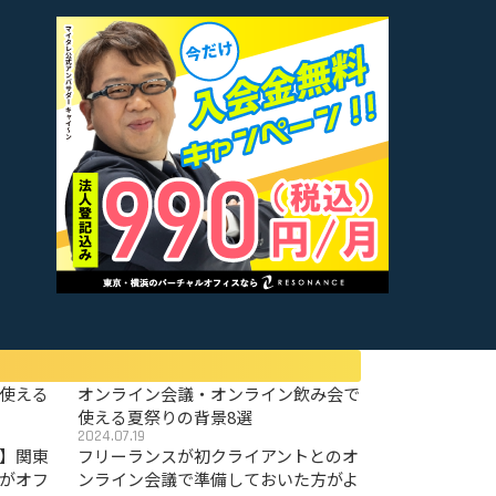
使える
オンライン会議・オンライン飲み会で
使える夏祭りの背景8選
2024.07.19
〜】関東
フリーランスが初クライアントとのオ
がオフ
ンライン会議で準備しておいた方がよ