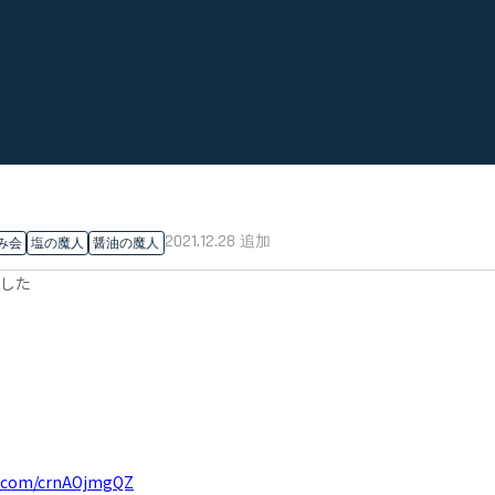
2021.12.28
追加
み会
塩の魔人
醤油の魔人
した
er.com/crnAOjmgQZ