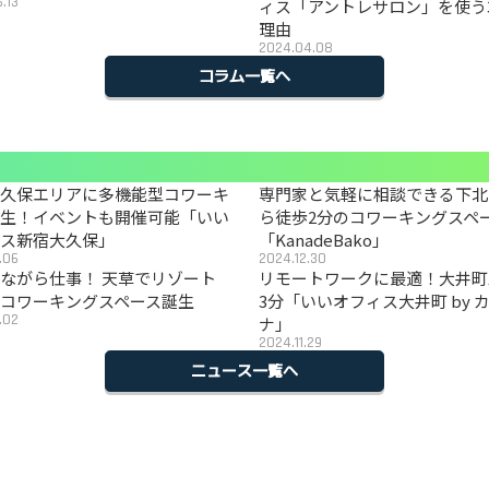
.13
ィス「アントレサロン」を使う
理由
2024.04.08
コラム一覧へ
大久保エリアに多機能型コワーキ
専門家と気軽に相談できる下北
誕生！イベントも開催可能「いい
ら徒歩2分のコワーキングスペ
ィス新宿大久保」
「KanadeBako」
.06
2024.12.30
ながら仕事！ 天草でリゾート
リモートワークに最適！大井町
コワーキングスペース誕生
3分「いいオフィス大井町 by 
.02
ナ」
2024.11.29
ニュース一覧へ