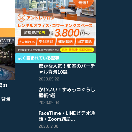
よく読まれている記事
密かな人気！和室のバーチ
ャル背景10選
2023.09.22
景01
かわいい！すみっコぐらし
壁紙4選
 背景
2023.09.04
FaceTime・LINEビデオ通
話・Zoom結局...
2023.12.08