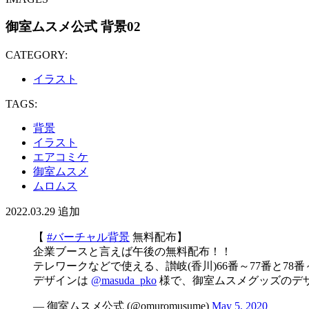
御室ムスメ公式 背景02
CATEGORY:
イラスト
TAGS:
背景
イラスト
エアコミケ
御室ムスメ
ムロムス
2022.03.29
追加
【
#バーチャル背景
無料配布】
企業ブースと言えば午後の無料配布！！
テレワークなどで使える、讃岐(香川)66番～77番と78
デザインは
@masuda_pko
様で、御室ムスメグッズのデ
— 御室ムスメ公式 (@omuromusume)
May 5, 2020