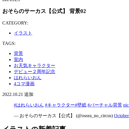
おそらのサーカス【公式】 背景02
CATEGORY:
イラスト
TAGS:
背景
室内
お天気キャラクター
デビュー２周年記念
はれらいおん
4コマ漫画
2022.10.21
追加
#はれらいおん
#キャラクター
#壁紙
#バーチャル背景
pi
— おそらのサーカス【公式】 (@osora_no_circus)
October