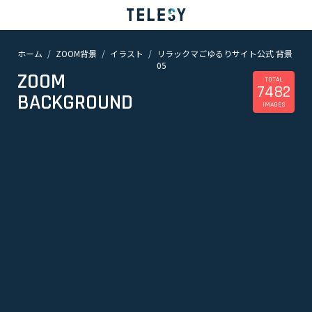
ホーム
ZOOM背景
イラスト
リラックマごゆるりサイト公式 背景
ホーム
05
ニュース
ZOOM
コラム
TOTAL
7482
BACKGROUND
ZOOM背景
IMAGES
TELESYについて
@telesy