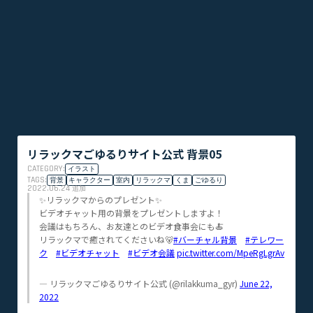
リラックマごゆるりサイト公式 背景05
CATEGORY:
イラスト
TAGS:
背景
キャラクター
室内
リラックマ
くま
ごゆるり
2022.06.24
追加
✨リラックマからのプレゼント✨
ビデオチャット用の背景をプレゼントしますよ！
会議はもちろん、お友達とのビデオ食事会にも🍝
リラックマで癒されてくださいね🐻
#バーチャル背景
#テレワー
ク
#ビデオチャット
#ビデオ会議
pic.twitter.com/MpeRgLgrAv
— リラックマごゆるりサイト公式 (@rilakkuma_gyr)
June 22,
2022