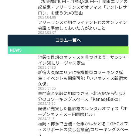
【初期費用0円・月額3,800円〜】関東エリアの
起業家・フリーランスがオフィス「アントレサ
ロン」を使う3つの理由
2024.04.08
フリーランスが初クライアントとのオンライン
会議で準備しておいた方がよいこと
2024.03.07
コラム一覧へ
NEWS
池袋で理想のオフィスを見つけよう！サンシャ
イン60にリージャス誕生
2025.01.20
新宿大久保エリアに多機能型コワーキング誕
生！イベントも開催可能「いいオフィス新宿大
久保」
2025.01.06
専門家と気軽に相談できる下北沢駅から徒歩2
分のコワーキングスペース「KanadeBako」
2024.12.30
設備が充実した低価格のレンタルオフィス「オ
ープンオフィス三田国際ビル」
2024.12.16
福岡・博多で会議・仕事がはかどる！GMOオフ
ィスサポートの貸し会議室/コワーキングスペー
ス