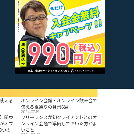
使える
オンライン会議・オンライン飲み会で
使える夏祭りの背景8選
2024.07.19
〜】関東
フリーランスが初クライアントとのオ
がオフ
ンライン会議で準備しておいた方がよ
3つの
いこと