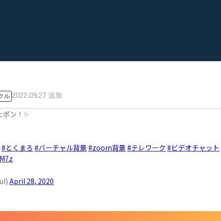
2022.09.27
追加
クル
たポン！✨
#とくまろ
#バーチャル背景
#zoom背景
#テレワーク
#ビデオチャット
mM7z
l)
April 28, 2020