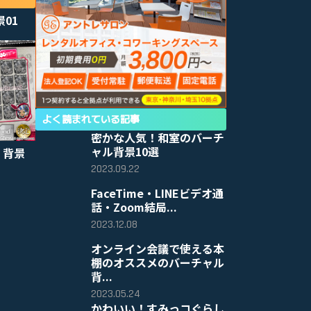
景01
よく読まれている記事
密かな人気！和室のバーチ
ャル背景10選
 背景
2023.09.22
FaceTime・LINEビデオ通
話・Zoom結局...
2023.12.08
オンライン会議で使える本
棚のオススメのバーチャル
背...
2023.05.24
かわいい！すみっコぐらし