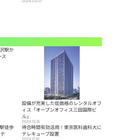
2024.03.07
沢駅か
ース
設備が充実した低価格のレンタルオフ
ィス「オープンオフィス三田国際ビ
ル」
2024.12.16
駅徒歩
待合時間有効活用！東京医科歯科大に
カテ
テレキューブ設置
2024.11.18