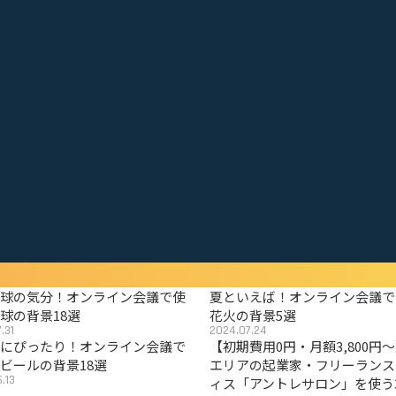
野球の気分！オンライン会議で使
夏といえば！オンライン会議で
球の背景18選
花火の背景5選
.31
2024.07.24
夏にぴったり！オンライン会議で
【初期費用0円・月額3,800円
ビールの背景18選
エリアの起業家・フリーランス
.13
ィス「アントレサロン」を使う