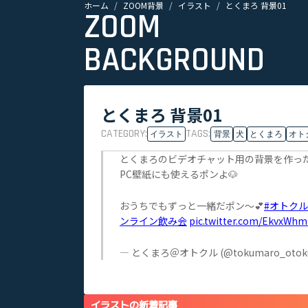
ホーム
ZOOM背景
イラスト
とくまろ 背景01
ZOOM
BACKGROUND
とくまろ 背景01
CATEGORY:
TAGS:
イラスト
背景
犬
とくまろ
オト
とくまろのビデオチャット用の背景を作っ
PC壁紙にも使えるポンよ🐶
おうちでもずっと一緒だポン〜💕
#オトクル
ンライン飲み会
pic.twitter.com/EkvxWh
— とくまろ＠オトクル (@tokumaro_otoku
イラストの新着記事