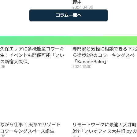
理由
2024.04.08
コラム一覧へ
大久保エリアに多機能型コワーキ
専門家と気軽に相談できる下北
誕生！イベントも開催可能「いい
ら徒歩2分のコワーキングスペ
ィス新宿大久保」
「KanadeBako」
.06
2024.12.30
ながら仕事！ 天草でリゾート
リモートワークに最適！大井町
コワーキングスペース誕生
3分「いいオフィス大井町 by 
.02