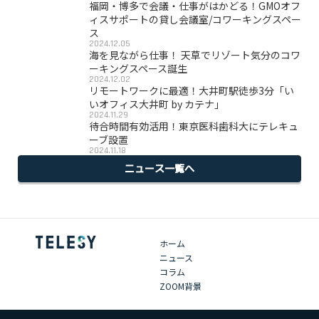
福岡・博多で会議・仕事がはかどる！GMOオフ
ィスサポートの貸し会議室/コワーキングスペー
ス
2024.12.05
海を見ながら仕事！ 天草でリゾート気分のコワ
ーキングスペース誕生
2024.12.02
リモートワークに最適！大井町駅徒歩3分「い
いオフィス大井町 by カテナ」
2024.11.29
待合時間有効活用！東京医科歯科大にテレキュ
ーブ設置
2024.11.18
ニュース一覧へ
ホーム
ニュース
コラム
ZOOM背景