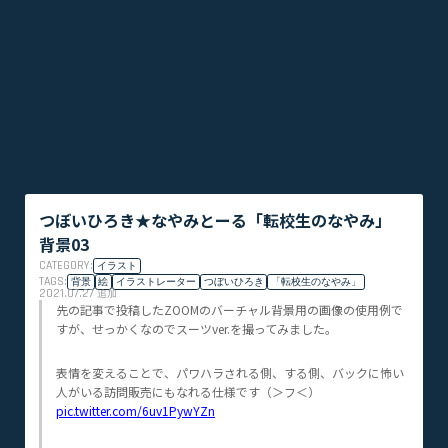
つぼいひろき★なやみとーる「転校生のなやみ」
背景03
CATEGORY:
イラスト
TAGS:
背景
絵
イラストレーター
つぼいひろき
「転校生のなやみ」
2021.07.27
追加
先の記事で投稿したZOOMのバーチャル背景用の画像の使用例で
すが、せっかくなのでスーツver.を撮ってみました。
表情を変えることで、パワハラされる側、する側、バックに怖い
人がいる訪問販売にもなれる仕様です（＞フ＜）
pic.twitter.com/6uv1PywYZn