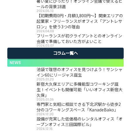
暑い夏にぴったり！オンライン会議で使えるビ
ールの背景18選
2024.06.13
【初期費用0円・月額3,800円〜】関東エリアの
起業家・フリーランスがオフィス「アントレサ
ロン」を使う3つの理由
2024.04.08
フリーランスが初クライアントとのオンライン
会議で準備しておいた方がよいこと
2024.03.07
コラム一覧へ
NEWS
池袋で理想のオフィスを見つけよう！サンシャ
イン60にリージャス誕生
2025.01.20
新宿大久保エリアに多機能型コワーキング誕
生！イベントも開催可能「いいオフィス新宿大
久保」
2025.01.06
専門家と気軽に相談できる下北沢駅から徒歩2
分のコワーキングスペース「KanadeBako」
2024.12.30
設備が充実した低価格のレンタルオフィス「オ
ープンオフィス三田国際ビル」
2024.12.16