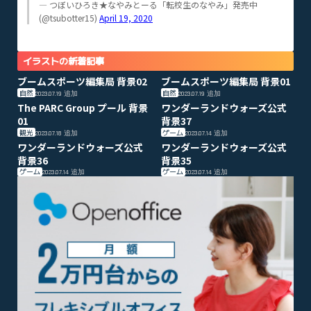
— つぼいひろき★なやみとーる「転校生のなやみ」発売中
(@tsubotter15)
April 19, 2020
イラストの新着記事
ブームスポーツ編集局 背景02
ブームスポーツ編集局 背景01
自然
自然
2023.07.19
追加
2023.07.19
追加
The PARC Group プール 背景
ワンダーランドウォーズ公式
01
背景37
観光
ゲーム
2023.07.18
追加
2023.07.14
追加
ワンダーランドウォーズ公式
ワンダーランドウォーズ公式
背景36
背景35
ゲーム
ゲーム
2023.07.14
追加
2023.07.14
追加