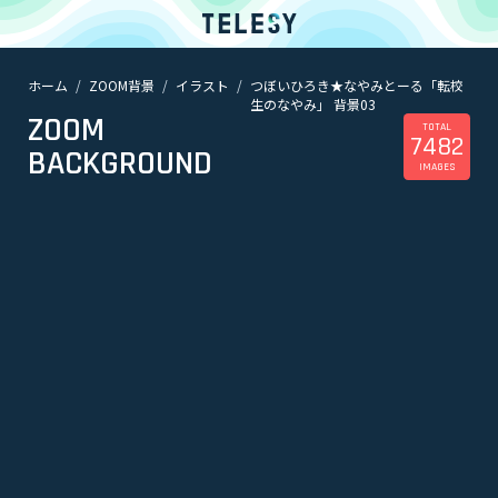
ホーム
ZOOM背景
イラスト
つぼいひろき★なやみとーる「転校
ホーム
生のなやみ」 背景03
ニュース
ZOOM
コラム
TOTAL
7482
BACKGROUND
ZOOM背景
IMAGES
TELESYについて
@telesy