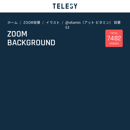
ホーム
ZOOM背景
イラスト
@vitamin（アット ビタミン） 背景
ホーム
03
ニュース
ZOOM
コラム
TOTAL
7482
BACKGROUND
ZOOM背景
IMAGES
TELESYについて
@telesy