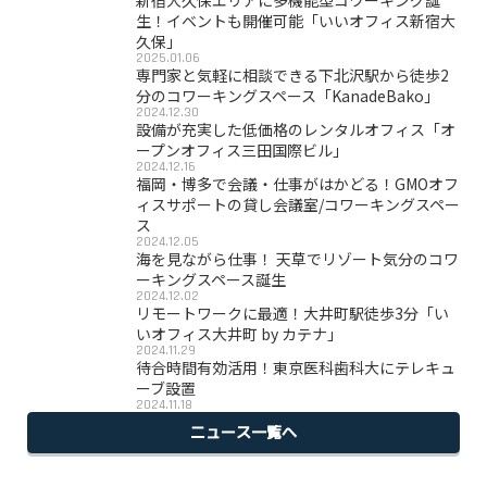
新宿大久保エリアに多機能型コワーキング誕
生！イベントも開催可能「いいオフィス新宿大
久保」
2025.01.06
専門家と気軽に相談できる下北沢駅から徒歩2
分のコワーキングスペース「KanadeBako」
2024.12.30
設備が充実した低価格のレンタルオフィス「オ
ープンオフィス三田国際ビル」
2024.12.16
福岡・博多で会議・仕事がはかどる！GMOオフ
ィスサポートの貸し会議室/コワーキングスペー
ス
2024.12.05
海を見ながら仕事！ 天草でリゾート気分のコワ
ーキングスペース誕生
2024.12.02
リモートワークに最適！大井町駅徒歩3分「い
いオフィス大井町 by カテナ」
2024.11.29
待合時間有効活用！東京医科歯科大にテレキュ
ーブ設置
2024.11.18
ニュース一覧へ