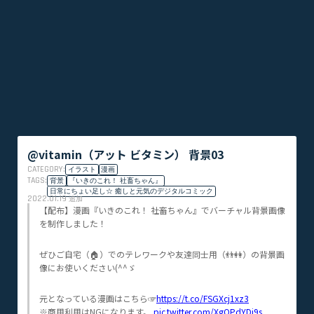
@vitamin（アット ビタミン） 背景03
CATEGORY:
イラスト
漫画
TAGS:
背景
『いきのこれ！ 社畜ちゃん』
日常にちょい足し☆ 癒しと元気のデジタルコミック
2022.01.19
追加
【配布】漫画『いきのこれ！ 社畜ちゃん』でバーチャル背景画像
を制作しました！
ぜひご自宅（🏠）でのテレワークや友達同士用（👬👭）の背景画
像にお使いください(^^ゞ
元となっている漫画はこちら☞
https://t.co/FSGXcj1xz3
※商用利用はNGになります。
pic.twitter.com/XgOPdYDi9s