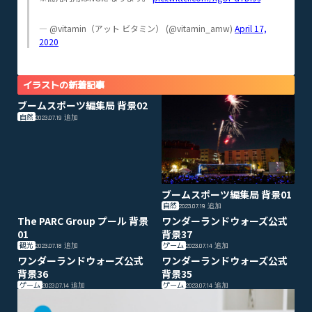
— @vitamin（アット ビタミン） (@vitamin_amw)
April 17,
2020
イラストの新着記事
ブームスポーツ編集局 背景02
自然
2023.07.19
追加
ブームスポーツ編集局 背景01
自然
2023.07.19
追加
The PARC Group プール 背景
ワンダーランドウォーズ公式
01
背景37
観光
ゲーム
2023.07.18
追加
2023.07.14
追加
ワンダーランドウォーズ公式
ワンダーランドウォーズ公式
背景36
背景35
ゲーム
ゲーム
2023.07.14
追加
2023.07.14
追加