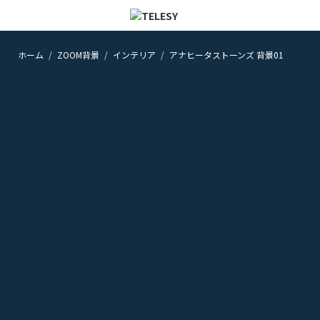
ホーム
ZOOM背景
インテリア
アナヒータストーンズ 背景01
ホーム
ニュース
コラム
ZOOM背景
TELESYについて
@telesy