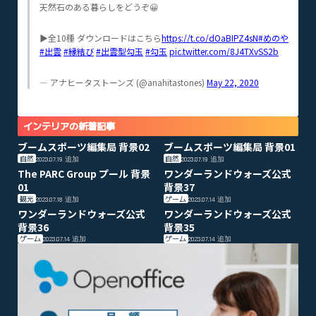
天然石のある暮らしをどうぞ😀
▶️全10種 ダウンロードはこちら
https://t.co/dOaBIPZ4sN
#めのや
#出雲
#縁結び
#出雲型勾玉
#勾玉
pic.twitter.com/8J4TXvSS2b
— アナヒータストーンズ (@anahitastones)
May 22, 2020
インテリアの新着記事
ブームスポーツ編集局 背景02
ブームスポーツ編集局 背景01
自然
自然
2023.07.19
追加
2023.07.19
追加
The PARC Group プール 背景
ワンダーランドウォーズ公式
01
背景37
観光
ゲーム
2023.07.18
追加
2023.07.14
追加
ワンダーランドウォーズ公式
ワンダーランドウォーズ公式
背景36
背景35
ゲーム
ゲーム
2023.07.14
追加
2023.07.14
追加