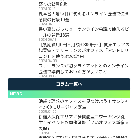
祭りの背景8選
2024.07.19
夏本番！暑い日に使えるオンライン会議で使え
る夏の背景10選
2024.06.19
暑い夏にぴったり！オンライン会議で使えるビ
ールの背景18選
2024.06.13
【初期費用0円・月額3,800円〜】関東エリアの
起業家・フリーランスがオフィス「アントレサ
ロン」を使う3つの理由
2024.04.08
フリーランスが初クライアントとのオンライン
会議で準備しておいた方がよいこと
2024.03.07
コラム一覧へ
NEWS
池袋で理想のオフィスを見つけよう！サンシャ
イン60にリージャス誕生
2025.01.20
新宿大久保エリアに多機能型コワーキング誕
生！イベントも開催可能「いいオフィス新宿大
久保」
2025.01.06
専門家と気軽に相談できる下北沢駅から徒歩2