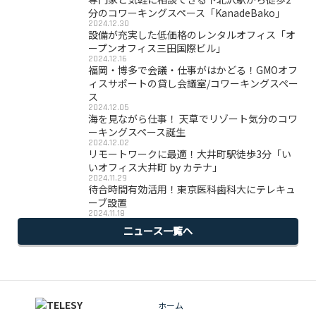
分のコワーキングスペース「KanadeBako」
2024.12.30
設備が充実した低価格のレンタルオフィス「オ
ープンオフィス三田国際ビル」
2024.12.16
福岡・博多で会議・仕事がはかどる！GMOオフ
ィスサポートの貸し会議室/コワーキングスペー
ス
2024.12.05
海を見ながら仕事！ 天草でリゾート気分のコワ
ーキングスペース誕生
2024.12.02
リモートワークに最適！大井町駅徒歩3分「い
いオフィス大井町 by カテナ」
2024.11.29
待合時間有効活用！東京医科歯科大にテレキュ
ーブ設置
2024.11.18
ニュース一覧へ
ホーム