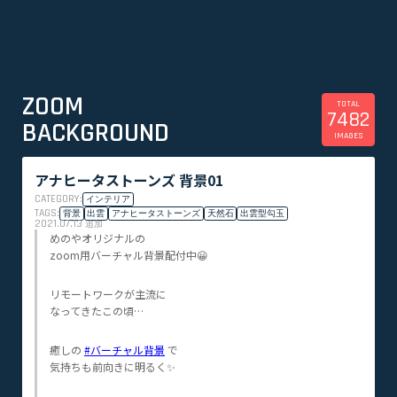
ZOOM
TOTAL
7482
BACKGROUND
IMAGES
アナヒータストーンズ 背景01
CATEGORY:
インテリア
TAGS:
背景
出雲
アナヒータストーンズ
天然石
出雲型勾玉
2021.07.13
追加
めのやオリジナルの
zoom用バーチャル背景配付中😀
リモートワークが主流に
なってきたこの頃…
癒しの
#バーチャル背景
で
気持ちも前向きに明るく✨