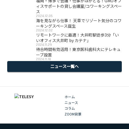
福岡・博多で会議・仕事がはかどる！GMOオフ
ィスサポートの貸し会議室/コワーキングスペー
ス
2024.12.05
海を見ながら仕事！ 天草でリゾート気分のコワ
ーキングスペース誕生
2024.12.02
リモートワークに最適！大井町駅徒歩3分「い
いオフィス大井町 by カテナ」
2024.11.29
待合時間有効活用！東京医科歯科大にテレキュ
ーブ設置
2024.11.18
ニュース一覧へ
ホーム
ニュース
コラム
ZOOM背景