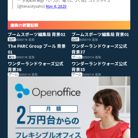
— 手名町紗帆@『いつか、眠りにつく日』コミカライズ
(@tenacitysaho)
May 4, 2020
漫画の新着記事
ブームスポーツ編集局 背景02
ブームスポーツ編集局 背景01
自然
自然
2023.07.19
追加
2023.07.19
追加
The PARC Group プール 背景
ワンダーランドウォーズ公式
01
背景37
観光
ゲーム
2023.07.18
追加
2023.07.14
追加
ワンダーランドウォーズ公式
ワンダーランドウォーズ公式
背景36
背景35
ゲーム
ゲーム
2023.07.14
追加
2023.07.14
追加