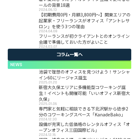
ールの背景18選
2024.06.13
【初期費用0円・月額3,800円〜】関東エリアの
起業家・フリーランスがオフィス「アントレサ
ロン」を使う3つの理由
2024.04.08
フリーランスが初クライアントとのオンライン
会議で準備しておいた方がよいこと
2024.03.07
コラム一覧へ
NEWS
池袋で理想のオフィスを見つけよう！サンシャ
イン60にリージャス誕生
2025.01.20
新宿大久保エリアに多機能型コワーキング誕
生！イベントも開催可能「いいオフィス新宿大
久保」
2025.01.06
専門家と気軽に相談できる下北沢駅から徒歩2
分のコワーキングスペース「KanadeBako」
2024.12.30
設備が充実した低価格のレンタルオフィス「オ
ープンオフィス三田国際ビル」
2024.12.16