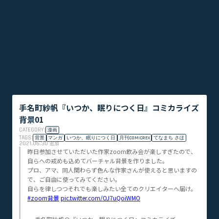
手名町紗帆『いつか、眠りにつく日』コミカライズ
背景01
CATEGORY:
漫画
TAGS:
背景
マンガ
いつか、眠りにつく日
月刊COMICREX
てなまち さほ
2021.06.30
追加
昨日参加させていただいた作家zoom飲み会が楽しすぎたので、
自らへの戒めも込めてバーチャル背景を作りました。
プロ、アマ、同人関わらず色んな作家さんが使えると思いますの
で、ご自由に使ってみてください。
自らを律しつつそれでも楽しみたい全てのクリエイターへ届け。
#zoom背景
pic.twitter.com/OJ7uQoiWMO