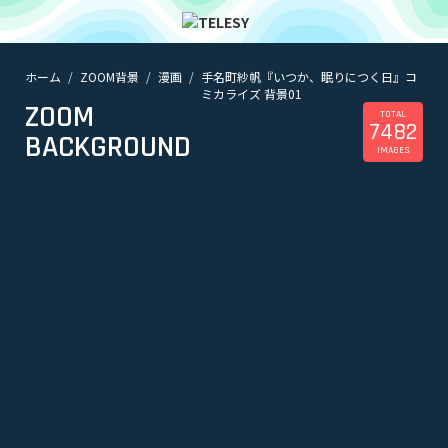
ホーム
ZOOM背景
漫画
手名町紗帆『いつか、眠りにつく日』コ
ホーム
ミカライズ 背景01
ニュース
ZOOM
コラム
TOTAL
7482
BACKGROUND
ZOOM背景
IMAGES
TELESYについて
@telesy