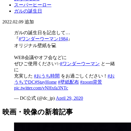
スーパーヒーロー
ガルの誕生日
2022.02.09
追加
ガルの誕生日を記念して…
『
#ワンダーウーマン1984
』
オリジナル壁紙を💻
WEB会議やオフ会などに
ぜひご使用ください✨
#ワンダーウーマン
と一緒
に
充実した
#おうち時間
をお過ごしください！
#お
うちでDC
#StayHome
#壁紙配布
#zoom背景
pic.twitter.com/vNHxfa3NTc
— DC公式 (@dc_jp)
April 29, 2020
映画・映像の新着記事