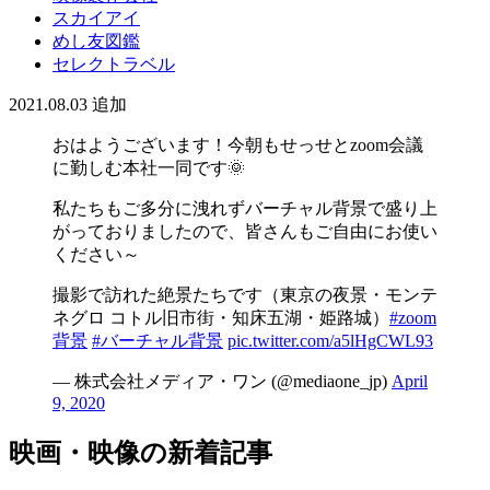
スカイアイ
めし友図鑑
セレクトラベル
2021.08.03
追加
おはようございます！今朝もせっせとzoom会議
に勤しむ本社一同です🌞
私たちもご多分に洩れずバーチャル背景で盛り上
がっておりましたので、皆さんもご自由にお使い
ください～
撮影で訪れた絶景たちです（東京の夜景・モンテ
ネグロ コトル旧市街・知床五湖・姫路城）
#zoom
背景
#バーチャル背景
pic.twitter.com/a5lHgCWL93
— 株式会社メディア・ワン (@mediaone_jp)
April
9, 2020
映画・映像の新着記事