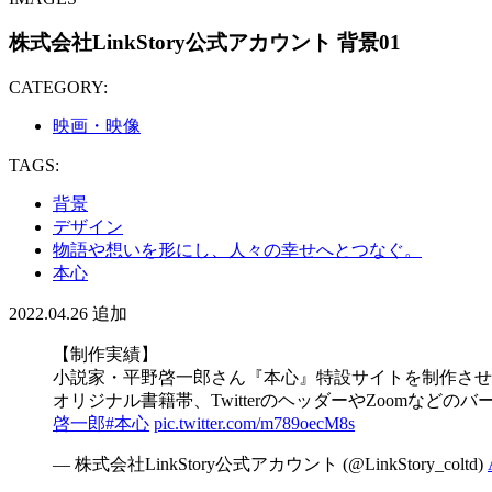
株式会社LinkStory公式アカウント 背景01
CATEGORY:
映画・映像
TAGS:
背景
デザイン
物語や想いを形にし、人々の幸せへとつなぐ。
本心
2022.04.26
追加
【制作実績】
小説家・平野啓一郎さん『本心』特設サイトを制作させ
オリジナル書籍帯、TwitterのヘッダーやZoomな
啓一郎
#本心
pic.twitter.com/m789oecM8s
— 株式会社LinkStory公式アカウント (@LinkStory_coltd)