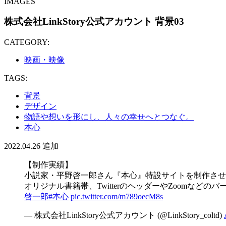
IMAGES
株式会社LinkStory公式アカウント 背景03
CATEGORY:
映画・映像
TAGS:
背景
デザイン
物語や想いを形にし、人々の幸せへとつなぐ。
本心
2022.04.26
追加
【制作実績】
小説家・平野啓一郎さん『本心』特設サイトを制作させ
オリジナル書籍帯、TwitterのヘッダーやZoomな
啓一郎
#本心
pic.twitter.com/m789oecM8s
— 株式会社LinkStory公式アカウント (@LinkStory_coltd)