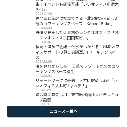
生！イベントも開催可能「いいオフィス新宿大
久保」
2025.01.06
専門家と気軽に相談できる下北沢駅から徒歩2
分のコワーキングスペース「KanadeBako」
2024.12.30
設備が充実した低価格のレンタルオフィス「オ
ープンオフィス三田国際ビル」
2024.12.16
福岡・博多で会議・仕事がはかどる！GMOオフ
ィスサポートの貸し会議室/コワーキングスペー
ス
2024.12.05
海を見ながら仕事！ 天草でリゾート気分のコワ
ーキングスペース誕生
2024.12.02
リモートワークに最適！大井町駅徒歩3分「い
いオフィス大井町 by カテナ」
2024.11.29
待合時間有効活用！東京医科歯科大にテレキュ
ーブ設置
2024.11.18
ニュース一覧へ