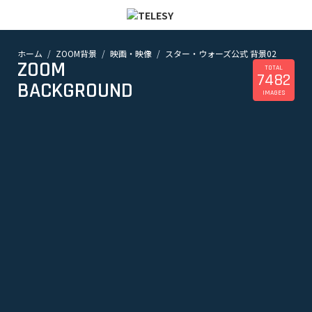
ホーム
ZOOM背景
映画・映像
スター・ウォーズ公式 背景02
ホーム
ZOOM
ニュース
TOTAL
7482
コラム
BACKGROUND
IMAGES
ZOOM背景
TELESYについて
@telesy