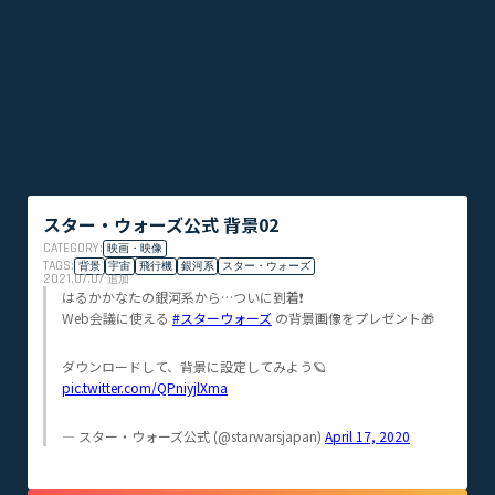
スター・ウォーズ公式 背景02
CATEGORY:
映画・映像
TAGS:
背景
宇宙
飛行機
銀河系
スター・ウォーズ
2021.07.07
追加
はるかかなたの銀河系から…ついに到着❗️
Web会議に使える
#スターウォーズ
の背景画像をプレゼント🎁
ダウンロードして、背景に設定してみよう🪐
pic.twitter.com/QPniyjlXma
— スター・ウォーズ公式 (@starwarsjapan)
April 17, 2020