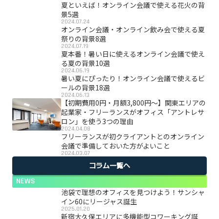
夏といえば！オンライン会議で使える花火の背
景5選
2024.07.24
オンライン会議・オンライン飲み会で使える夏
祭りの背景8選
2024.07.19
夏本番！暑い日に使えるオンライン会議で使え
る夏の背景10選
2024.06.19
暑い夏にぴったり！オンライン会議で使えるビ
ールの背景18選
2024.06.13
【初期費用0円・月額3,800円〜】関東エリアの
起業家・フリーランスがオフィス「アントレサ
ロン」を使う3つの理由
2024.04.08
フリーランスが初クライアントとのオンライン
会議で準備しておいた方がよいこと
2024.03.07
コラム一覧へ
NEWS
池袋で理想のオフィスを見つけよう！サンシャ
イン60にリージャス誕生
2025.01.20
新宿大久保エリアに多機能型コワーキング誕