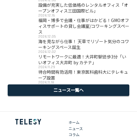
2024.12.30
設備が充実した低価格のレンタルオフィス「オ
ープンオフィス三田国際ビル」
2024.12.16
福岡・博多で会議・仕事がはかどる！GMOオフ
ィスサポートの貸し会議室/コワーキングスペー
ス
2024.12.05
海を見ながら仕事！ 天草でリゾート気分のコワ
ーキングスペース誕生
2024.12.02
リモートワークに最適！大井町駅徒歩3分「い
いオフィス大井町 by カテナ」
2024.11.29
待合時間有効活用！東京医科歯科大にテレキュ
ーブ設置
2024.11.18
ニュース一覧へ
ホーム
ニュース
コラム