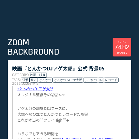
ZOOM
TOTAL
7482
BACKGROUND
IMAGES
映画『とんかつDJアゲ太郎』公式 背景05
CATEGORY:
映画・映像
TAGS:
背景
室内
とんかつ
とんかつDJアゲ太郎
しぶかつ
DJ
レコード
2022.02.09
追加
#とんかつDJアゲ太郎
オリジナル壁紙その②💻📞✨
アゲ太郎の部屋＆DJブースに、
大空へ飛び立つとんかつ＆レコードたち🐷
これが本当の""フライHigh""✈️
おうちでもアガる時間を