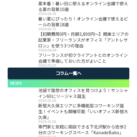
夏本番！暑い日に使えるオンライン会議で使え
る夏の背景10選
2024.06.19
暑い夏にぴったり！オンライン会議で使えるビ
ールの背景18選
2024.06.13
【初期費用0円・月額3,800円〜】関東エリアの
起業家・フリーランスがオフィス「アントレサ
ロン」を使う3つの理由
2024.04.08
フリーランスが初クライアントとのオンライン
会議で準備しておいた方がよいこと
2024.03.07
コラム一覧へ
NEWS
池袋で理想のオフィスを見つけよう！サンシャ
イン60にリージャス誕生
2025.01.20
新宿大久保エリアに多機能型コワーキング誕
生！イベントも開催可能「いいオフィス新宿大
久保」
2025.01.06
専門家と気軽に相談できる下北沢駅から徒歩2
分のコワーキングスペース「KanadeBako」