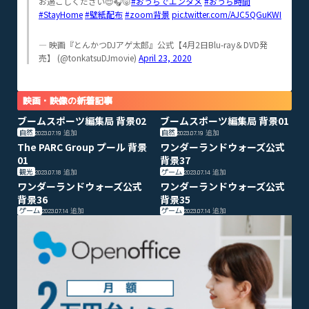
お過ごしください😌🎧🐷
#おうちでエンタメ
#おうち時間
#StayHome
#壁紙配布
#zoom背景
pic.twitter.com/AJC5QGuKWI
— 映画『とんかつDJアゲ太郎』公式【4月2日Blu-ray＆DVD発
売】 (@tonkatsuDJmovie)
April 23, 2020
映画・映像の新着記事
ブームスポーツ編集局 背景02
ブームスポーツ編集局 背景01
自然
自然
2023.07.19
追加
2023.07.19
追加
The PARC Group プール 背景
ワンダーランドウォーズ公式
01
背景37
観光
ゲーム
2023.07.18
追加
2023.07.14
追加
ワンダーランドウォーズ公式
ワンダーランドウォーズ公式
背景36
背景35
ゲーム
ゲーム
2023.07.14
追加
2023.07.14
追加