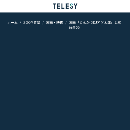
ホーム
ZOOM背景
映画・映像
映画『とんかつDJアゲ太郎』公式
ホーム
背景05
ニュース
コラム
ZOOM背景
TELESYについて
@telesy