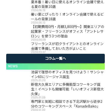
夏本番！暑い日に使えるオンライン会議で使え
る夏の背景10選
2024.06.19
暑い夏にぴったり！オンライン会議で使えるビ
ールの背景18選
2024.06.13
【初期費用0円・月額3,800円〜】関東エリアの
起業家・フリーランスがオフィス「アントレサ
ロン」を使う3つの理由
2024.04.08
フリーランスが初クライアントとのオンライン
会議で準備しておいた方がよいこと
2024.03.07
コラム一覧へ
NEWS
池袋で理想のオフィスを見つけよう！サンシャ
イン60にリージャス誕生
2025.01.20
新宿大久保エリアに多機能型コワーキング誕
生！イベントも開催可能「いいオフィス新宿大
久保」
2025.01.06
専門家と気軽に相談できる下北沢駅から徒歩2
分のコワーキングスペース「KanadeBako」
2024.12.30