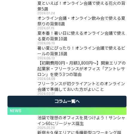
夏といえば！オンライン会議で使える花火の背
景5選
2024.07.24
オンライン会議・オンライン飲み会で使える夏
祭りの背景8選
2024.07.19
夏本番！暑い日に使えるオンライン会議で使え
る夏の背景10選
2024.06.19
暑い夏にぴったり！オンライン会議で使えるビ
ールの背景18選
2024.06.13
【初期費用0円・月額3,800円〜】関東エリアの
起業家・フリーランスがオフィス「アントレサ
ロン」を使う3つの理由
2024.04.08
フリーランスが初クライアントとのオンライン
会議で準備しておいた方がよいこと
2024.03.07
コラム一覧へ
NEWS
池袋で理想のオフィスを見つけよう！サンシャ
イン60にリージャス誕生
2025.01.20
新宿大久保エリアに多機能型コワーキング誕