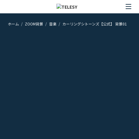
ホーム
ZOOM背景
音楽
カーリングシトーンズ【公式】 背景01
ホーム
ニュース
コラム
ZOOM背景
TELESYについて
@telesy