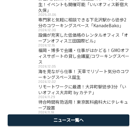
生！イベントも開催可能「いいオフィス新宿大
久保」
2025.01.06
専門家と気軽に相談できる下北沢駅から徒歩2
分のコワーキングスペース「KanadeBako」
2024.12.30
設備が充実した低価格のレンタルオフィス「オ
ープンオフィス三田国際ビル」
2024.12.16
福岡・博多で会議・仕事がはかどる！GMOオフ
ィスサポートの貸し会議室/コワーキングスペー
ス
2024.12.05
海を見ながら仕事！ 天草でリゾート気分のコワ
ーキングスペース誕生
2024.12.02
リモートワークに最適！大井町駅徒歩3分「い
いオフィス大井町 by カテナ」
2024.11.29
待合時間有効活用！東京医科歯科大にテレキュ
ーブ設置
2024.11.18
ニュース一覧へ