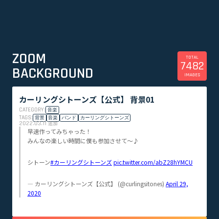
ZOOM
TOTAL
7482
BACKGROUND
IMAGES
カーリングシトーンズ【公式】 背景01
CATEGORY:
音楽
TAGS:
背景
音楽
バンド
カーリングシトーンズ
2022.03.11
追加
早速作ってみちゃった！
みんなの楽しい時間に僕も参加させて〜♪
シトーン
#カーリングシトーンズ
pic.twitter.com/abZ28hYMCU
— カーリングシトーンズ【公式】 (@curlingsitones)
April 29,
2020