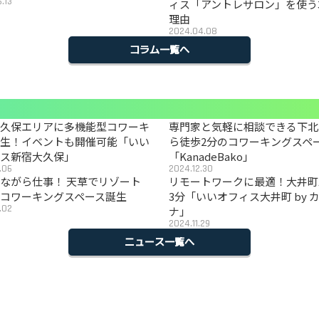
.13
ィス「アントレサロン」を使う
理由
2024.04.08
コラム一覧へ
大久保エリアに多機能型コワーキ
専門家と気軽に相談できる下北
誕生！イベントも開催可能「いい
ら徒歩2分のコワーキングスペ
ィス新宿大久保」
「KanadeBako」
.06
2024.12.30
ながら仕事！ 天草でリゾート
リモートワークに最適！大井町
コワーキングスペース誕生
3分「いいオフィス大井町 by 
.02
ナ」
2024.11.29
ニュース一覧へ