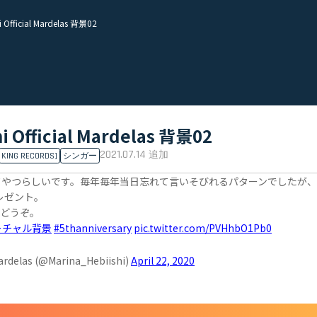
Official Mardelas 背景02
Official Mardelas 背景02
2021.07.14
追加
KING RECORDS]
シンガー
年ってやつらしいです。毎年毎年当日忘れて言いそびれるパターンでしたが
レゼント。
もどうぞ。
ーチャル背景
#5thanniversary
pic.twitter.com/PVHhbO1Pb0
rdelas (@Marina_Hebiishi)
April 22, 2020