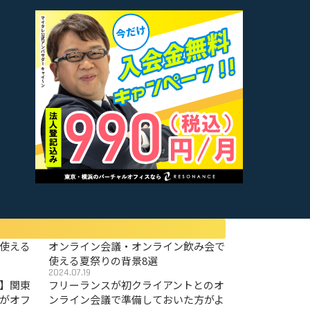
使える
オンライン会議・オンライン飲み会で
使える夏祭りの背景8選
2024.07.19
〜】関東
フリーランスが初クライアントとのオ
がオフ
ンライン会議で準備しておいた方がよ