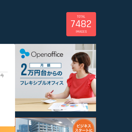
TOTAL
7482
IMAGES
、今