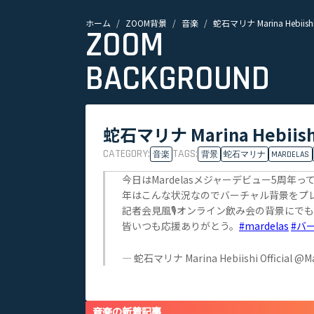
ホーム
ZOOM背景
音楽
蛇石マリナ Marina Hebiishi 
ZOOM
BACKGROUND
蛇石マリナ Marina Hebiishi 
CATEGORY:
TAGS:
音楽
背景
蛇石マリナ
MARDELAS
今日はMardelasメジャーデビュー5周
年はこんな状況なのでバーチャル背景をプ
記者会見風🎙️オンライン飲み会の背景にで
皆いつも応援ありがとう。
#mardelas
#バ
— 蛇石マリナ Marina Hebiishi Official @Ma
音楽の新着記事