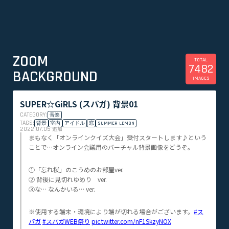
ZOOM
TOTAL
7482
BACKGROUND
IMAGES
SUPER☆GiRLS (スパガ) 背景01
CATEGORY:
音楽
TAGS:
背景
室内
アイドル
窓
SUMMER LEMON
2022.07.05
追加
まもなく「オンラインクイズ大会」受付スタートします♪という
ことで…オンライン会議用のバーチャル背景画像をどうぞ。
①「忘れ桜」のこうめのお部屋ver.
② 背後に見切れゆめり ver.
③な… なんかいる… ver.
※使用する端末・環境により端が切れる場合がございます。
#ス
パガ
#スパガWEB祭り
pic.twitter.com/nF1SkzyNOX