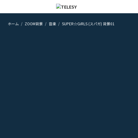
ホーム
ZOOM背景
音楽
SUPER☆GiRLS (スパガ) 背景01
ホーム
ニュース
コラム
ZOOM背景
TELESYについて
@telesy