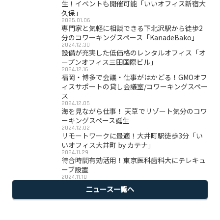
生！イベントも開催可能「いいオフィス新宿大
久保」
2025.01.06
専門家と気軽に相談できる下北沢駅から徒歩2
分のコワーキングスペース「KanadeBako」
2024.12.30
設備が充実した低価格のレンタルオフィス「オ
ープンオフィス三田国際ビル」
2024.12.16
福岡・博多で会議・仕事がはかどる！GMOオフ
ィスサポートの貸し会議室/コワーキングスペー
ス
2024.12.05
海を見ながら仕事！ 天草でリゾート気分のコワ
ーキングスペース誕生
2024.12.02
リモートワークに最適！大井町駅徒歩3分「い
いオフィス大井町 by カテナ」
2024.11.29
待合時間有効活用！東京医科歯科大にテレキュ
ーブ設置
2024.11.18
ニュース一覧へ