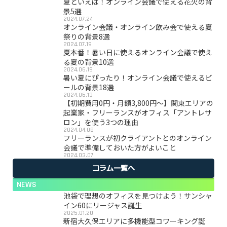
夏といえば！オンライン会議で使える花火の背
景5選
2024.07.24
オンライン会議・オンライン飲み会で使える夏
祭りの背景8選
2024.07.19
夏本番！暑い日に使えるオンライン会議で使え
る夏の背景10選
2024.06.19
暑い夏にぴったり！オンライン会議で使えるビ
ールの背景18選
2024.06.13
【初期費用0円・月額3,800円〜】関東エリアの
起業家・フリーランスがオフィス「アントレサ
ロン」を使う3つの理由
2024.04.08
フリーランスが初クライアントとのオンライン
会議で準備しておいた方がよいこと
2024.03.07
コラム一覧へ
NEWS
池袋で理想のオフィスを見つけよう！サンシャ
イン60にリージャス誕生
2025.01.20
新宿大久保エリアに多機能型コワーキング誕