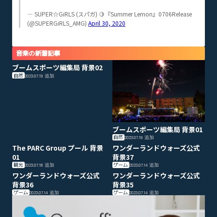
— SUPER☆GiRLS (スパガ) 🍋『Summer Lemon』0706Release
(@SUPERGiRLS_AMG)
April 30, 2020
音楽の新着記事
ブームスポーツ編集局 背景02
自然
2023.07.19
追加
ブームスポーツ編集局 背景01
自然
2023.07.19
追加
The PARC Group プール 背景
ワンダーランドウォーズ公式
01
背景37
観光
ゲーム
2023.07.18
追加
2023.07.14
追加
ワンダーランドウォーズ公式
ワンダーランドウォーズ公式
背景36
背景35
ゲーム
ゲーム
2023.07.14
追加
2023.07.14
追加