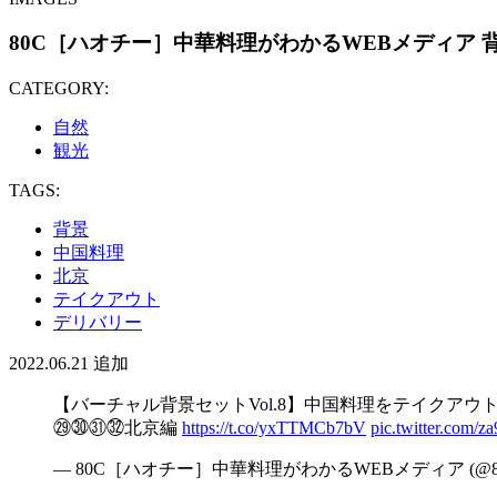
80C［ハオチー］中華料理がわかるWEBメディア 背
CATEGORY:
自然
観光
TAGS:
背景
中国料理
北京
テイクアウト
デリバリー
2022.06.21
追加
【バーチャル背景セットVol.8】中国料理をテイクア
㉙㉚㉛㉜北京編
https://t.co/yxTTMCb7bV
pic.twitter.com/
— 80C［ハオチー］中華料理がわかるWEBメディア (@80