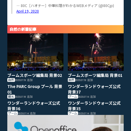
— 80C［ハオチー］中華料理がわかるWEBメディア (@80Cjp)
April 19, 2020
自然の新着記事
ブームスポーツ編集局 背景02
ブームスポーツ編集局 背景01
自然
自然
2023.07.19
追加
2023.07.19
追加
The PARC Group プール 背景
ワンダーランドウォーズ公式
01
背景37
観光
ゲーム
2023.07.18
追加
2023.07.14
追加
ワンダーランドウォーズ公式
ワンダーランドウォーズ公式
背景36
背景35
ゲーム
ゲーム
2023.07.14
追加
2023.07.14
追加