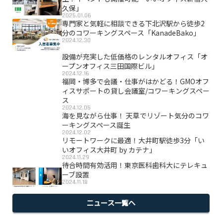
久保」
2025.01.06
専門家と気軽に相談できる下北沢駅から徒歩2
分のコワーキングスペース「KanadeBako」
2024.12.30
設備が充実した低価格のレンタルオフィス「オ
ープンオフィス三田国際ビル」
2024.12.16
福岡・博多で会議・仕事がはかどる！GMOオフ
ィスサポートの貸し会議室/コワーキングスペー
ス
2024.12.05
海を見ながら仕事！ 天草でリゾート気分のコワ
ーキングスペース誕生
2024.12.02
リモートワークに最適！大井町駅徒歩3分「い
いオフィス大井町 by カテナ」
2024.11.29
待合時間有効活用！東京医科歯科大にテレキュ
ーブ設置
2024.11.18
ニュース一覧へ