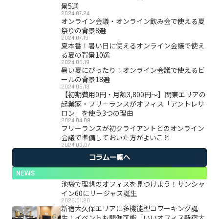
景5選
2024.07.24
オンライン会議・オンライン飲み会で使える夏
祭りの背景8選
2024.07.19
夏本番！暑い日に使えるオンライン会議で使え
る夏の背景10選
2024.06.19
暑い夏にぴったり！オンライン会議で使えるビ
ールの背景18選
2024.06.13
【初期費用0円・月額3,800円〜】関東エリアの
起業家・フリーランスがオフィス「アントレサ
ロン」を使う3つの理由
2024.04.08
フリーランスが初クライアントとのオンライン
会議で準備しておいた方がよいこと
2024.03.07
コラム一覧へ
NEWS
池袋で理想のオフィスを見つけよう！サンシャ
イン60にリージャス誕生
2025.01.20
新宿大久保エリアに多機能型コワーキング誕
生！イベントも開催可能「いいオフィス新宿大