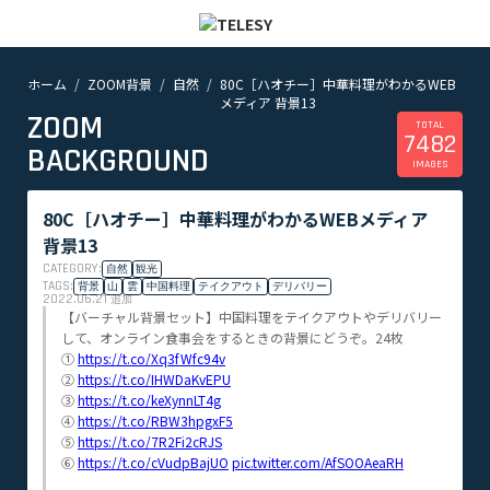
ホーム
ZOOM背景
自然
80C［ハオチー］中華料理がわかるWEB
ホーム
メディア 背景13
ニュース
ZOOM
コラム
TOTAL
7482
BACKGROUND
ZOOM背景
IMAGES
TELESYについて
80C［ハオチー］中華料理がわかるWEBメディア
@telesy
背景13
CATEGORY:
自然
観光
TAGS:
背景
山
雲
中国料理
テイクアウト
デリバリー
2022.06.21
追加
【バーチャル背景セット】中国料理をテイクアウトやデリバリー
して、オンライン食事会をするときの背景にどうぞ。24枚
①
https://t.co/Xq3fWfc94v
②
https://t.co/IHWDaKvEPU
③
https://t.co/keXynnLT4g
④
https://t.co/RBW3hpgxF5
⑤
https://t.co/7R2Fi2cRJS
⑥
https://t.co/cVudpBajUO
pic.twitter.com/AfSOOAeaRH