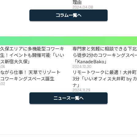
理由
2024.04.08
コラム一覧へ
大久保エリアに多機能型コワーキ
専門家と気軽に相談できる下北
誕生！イベントも開催可能「いい
ら徒歩2分のコワーキングスペ
ィス新宿大久保」
「KanadeBako」
.06
2024.12.30
ながら仕事！ 天草でリゾート
リモートワークに最適！大井町
コワーキングスペース誕生
3分「いいオフィス大井町 by 
.02
ナ」
2024.11.29
ニュース一覧へ