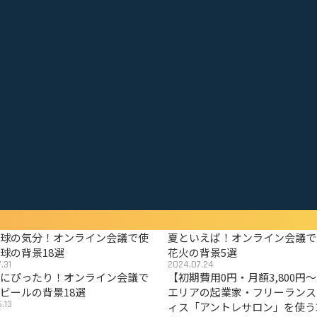
野球の気分！オンライン会議で使
夏といえば！オンライン会議で
球の背景18選
花火の背景5選
.31
2024.07.24
夏にぴったり！オンライン会議で
【初期費用0円・月額3,800円
ビールの背景18選
エリアの起業家・フリーランス
.13
ィス「アントレサロン」を使う