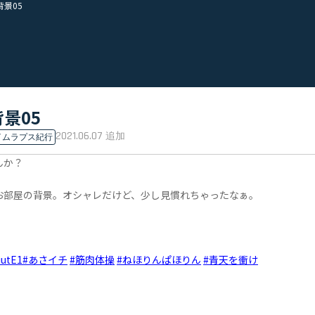
背景05
背景05
2021.06.07
追加
イムラプス紀行
んか？
お部屋の背景。オシャレだけど、少し見慣れちゃったなぁ。
iutE1
#あさイチ
#筋肉体操
#ねほりんぱほりん
#青天を衝け