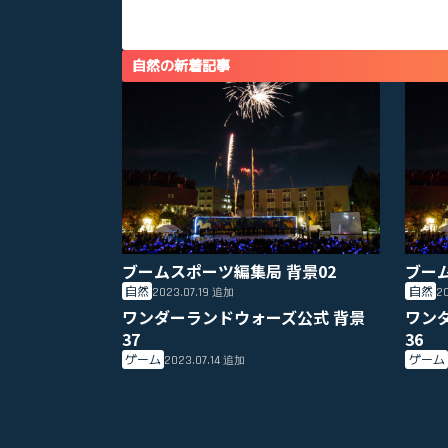
自然の新着記事
ブームスポーツ編集局 背景02
ブー
自然
自然
2023.07.19
20
追加
ワンダーランドウォーズ公式 背景
ワン
37
36
ゲーム
ゲーム
2023.07.14
追加