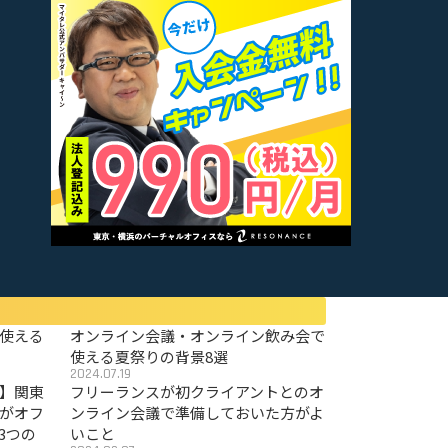
使える
オンライン会議・オンライン飲み会で
使える夏祭りの背景8選
2024.07.19
〜】関東
フリーランスが初クライアントとのオ
がオフ
ンライン会議で準備しておいた方がよ
3つの
いこと