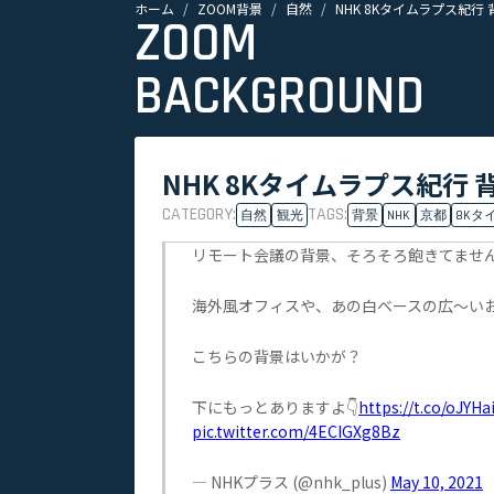
ホーム
ZOOM背景
自然
NHK 8Kタイムラプス紀行 
ZOOM
BACKGROUND
NHK 8Kタイムラプス紀行 
CATEGORY:
TAGS:
自然
観光
背景
NHK
京都
8Kタ
リモート会議の背景、そろそろ飽きてませ
海外風オフィスや、あの白ベースの広〜い
こちらの背景はいかが？
下にもっとありますよ👇
https://t.co/oJYHa
pic.twitter.com/4ECIGXg8Bz
— NHKプラス (@nhk_plus)
May 10, 2021