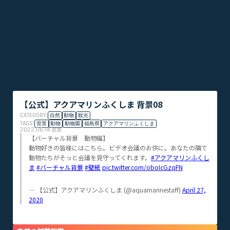
【公式】アクアマリンふくしま 背景08
CATEGORY:
自然
動物
観光
TAGS:
背景
動物
動物園
福島県
アクアマリンふくしま
2022.06.14
追加
【バーチャル背景 動物編】
動物好きの皆様にはこちら。ビデオ会議のお供に。あなたの隣で
動物たちがそっと会議を見守ってくれます。
#アクアマリンふくし
ま
#バーチャル背景
#壁紙
pic.twitter.com/oboIcGzqFN
— 【公式】アクアマリンふくしま (@aquamarinestaff)
April 27,
2020