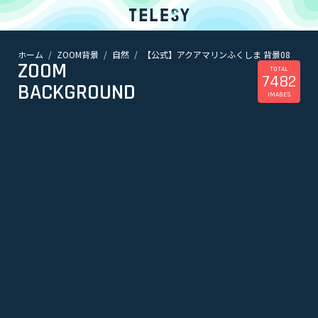
ホーム
ZOOM背景
自然
【公式】アクアマリンふくしま 背景08
ホーム
ZOOM
ニュース
TOTAL
7482
コラム
BACKGROUND
IMAGES
ZOOM背景
TELESYについて
@telesy