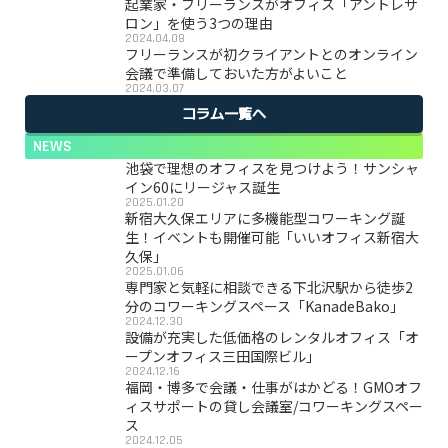
起業家・フリーランスがオフィス「アントレサ
ロン」を使う3つの理由
2024.04.08
フリーランスが初クライアントとのオンライン
会議で準備しておいた方がよいこと
2024.03.07
コラム一覧へ
NEWS
池袋で理想のオフィスを見つけよう！サンシャ
イン60にリージャス誕生
2025.01.20
新宿大久保エリアに多機能型コワーキング誕
生！イベントも開催可能「いいオフィス新宿大
久保」
2025.01.06
専門家と気軽に相談できる下北沢駅から徒歩2
分のコワーキングスペース「KanadeBako」
2024.12.30
設備が充実した低価格のレンタルオフィス「オ
ープンオフィス三田国際ビル」
2024.12.16
福岡・博多で会議・仕事がはかどる！GMOオフ
ィスサポートの貸し会議室/コワーキングスペー
ス
2024.12.05