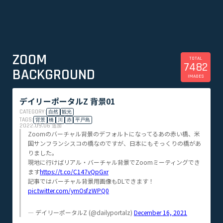
ZOOM
TOTAL
7482
BACKGROUND
IMAGES
デイリーポータルZ 背景01
CATEGORY:
自然
観光
TAGS:
背景
橋
川
赤
平戸島
2022.09.06
追加
Zoomのバーチャル背景のデフォルトになってるあの赤い橋、米
国サンフランシスコの橋なのですが、日本にもそっくりの橋があ
りました。
現地に行けばリアル・バーチャル背景でZoomミーティングでき
ます
https://t.co/C147vQpGxr
記事ではバーチャル背景用画像もDLできます！
pic.twitter.com/ymOsfzWPQ0
— デイリーポータルZ (@dailyportalz)
December 16, 2021