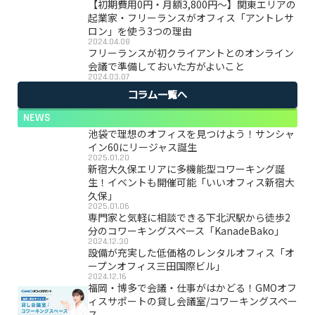
【初期費用0円・月額3,800円〜】関東エリアの
起業家・フリーランスがオフィス「アントレサ
ロン」を使う3つの理由
2024.04.08
フリーランスが初クライアントとのオンライン
会議で準備しておいた方がよいこと
2024.03.07
コラム一覧へ
NEWS
池袋で理想のオフィスを見つけよう！サンシャ
イン60にリージャス誕生
2025.01.20
新宿大久保エリアに多機能型コワーキング誕
生！イベントも開催可能「いいオフィス新宿大
久保」
2025.01.06
専門家と気軽に相談できる下北沢駅から徒歩2
分のコワーキングスペース「KanadeBako」
2024.12.30
設備が充実した低価格のレンタルオフィス「オ
ープンオフィス三田国際ビル」
2024.12.16
福岡・博多で会議・仕事がはかどる！GMOオフ
ィスサポートの貸し会議室/コワーキングスペー
ス