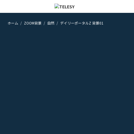
ホーム
ZOOM背景
自然
デイリーポータルZ 背景01
ホーム
ニュース
コラム
ZOOM背景
TELESYについて
@telesy