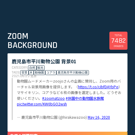
ZOOM
TOTAL
7482
BACKGROUND
IMAGES
鹿児島市平川動物公園 背景01
CATEGORY:
自然
観光
TAGS:
背景
木
動物園
コアラ
鹿児島市平川動物公園
2021.06.23
追加
動物園ムードメーカーzoojoさんの企画に賛同し、Zoom用のバ
ーチャル背景用画像を提供します。（
https://t.co/rJbfDAYbPq
）
マサイキリン、コアラなど６枚の画像を選定しました。どうぞお
使いください。
#zoomatzoo
#休園中の動物園水族館
pic.twitter.com/KW0bGO2wsh
— 鹿児島市平川動物公園 (@hirakawazoo)
May 16, 2020