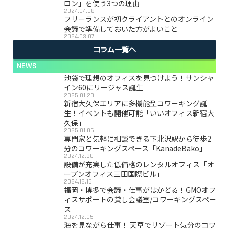
ロン」を使う3つの理由
2024.04.08
フリーランスが初クライアントとのオンライン
会議で準備しておいた方がよいこと
2024.03.07
コラム一覧へ
NEWS
池袋で理想のオフィスを見つけよう！サンシャ
イン60にリージャス誕生
2025.01.20
新宿大久保エリアに多機能型コワーキング誕
生！イベントも開催可能「いいオフィス新宿大
久保」
2025.01.06
専門家と気軽に相談できる下北沢駅から徒歩2
分のコワーキングスペース「KanadeBako」
2024.12.30
設備が充実した低価格のレンタルオフィス「オ
ープンオフィス三田国際ビル」
2024.12.16
福岡・博多で会議・仕事がはかどる！GMOオフ
ィスサポートの貸し会議室/コワーキングスペー
ス
2024.12.05
海を見ながら仕事！ 天草でリゾート気分のコワ