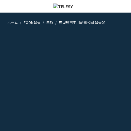
ホーム
ZOOM背景
自然
鹿児島市平川動物公園 背景01
ホーム
ニュース
コラム
ZOOM背景
TELESYについて
@telesy