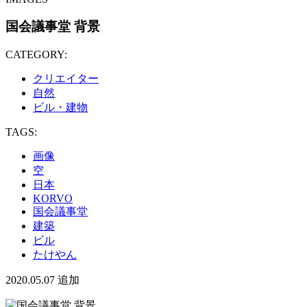
国会議事堂 背景
CATEGORY:
クリエイター
自然
ビル・建物
TAGS:
画像
空
日本
KORVO
国会議事堂
建築
ビル
たけやん
2020.05.07
追加